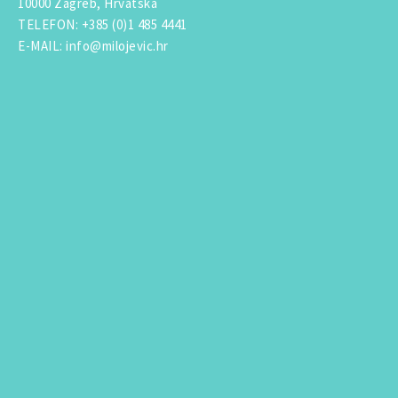
10000 Zagreb, Hrvatska
TELEFON
:
+385 (0)1 485 4441
E-MAIL
:
info@milojevic.hr