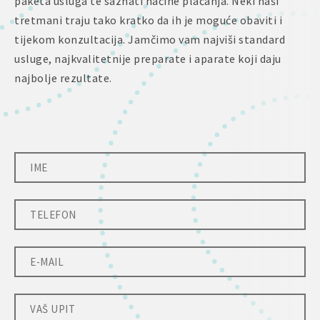
paketa usluga te saznati načine plaćanja. Neki naši
tretmani traju tako kratko da ih je moguće obaviti i
tijekom konzultacija. Jamčimo vam najviši standard
usluge, najkvalitetnije preparate i aparate koji daju
najbolje rezultate.