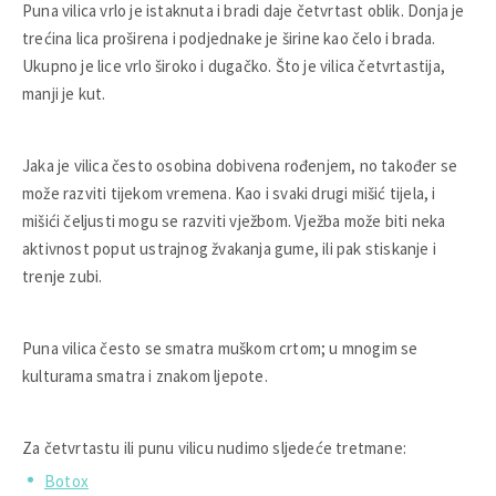
Puna vilica vrlo je istaknuta i bradi daje četvrtast oblik. Donja je
trećina lica proširena i podjednake je širine kao čelo i brada.
Ukupno je lice vrlo široko i dugačko. Što je vilica četvrtastija,
manji je kut.
Jaka je vilica često osobina dobivena rođenjem, no također se
može razviti tijekom vremena. Kao i svaki drugi mišić tijela, i
mišići čeljusti mogu se razviti vježbom. Vježba može biti neka
aktivnost poput ustrajnog žvakanja gume, ili pak stiskanje i
trenje zubi.
Puna vilica često se smatra muškom crtom; u mnogim se
kulturama smatra i znakom ljepote.
Za četvrtastu ili punu vilicu nudimo sljedeće tretmane:
Botox