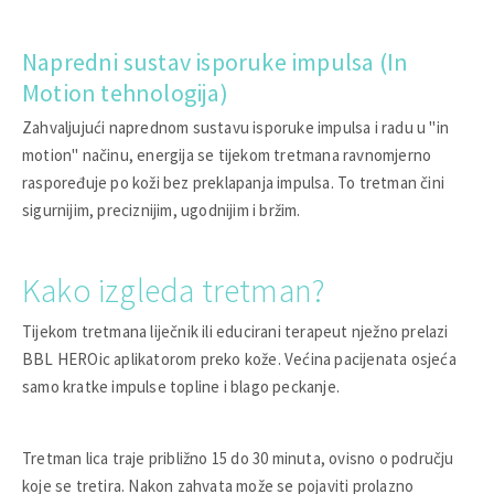
Napredni sustav isporuke impulsa (In
Motion tehnologija)
Zahvaljujući naprednom sustavu isporuke impulsa i radu u "in
motion" načinu, energija se tijekom tretmana ravnomjerno
raspoređuje po koži bez preklapanja impulsa. To tretman čini
sigurnijim, preciznijim, ugodnijim i bržim.
Kako izgleda tretman?
Tijekom tretmana liječnik ili educirani terapeut nježno prelazi
BBL HEROic aplikatorom preko kože. Većina pacijenata osjeća
samo kratke impulse topline i blago peckanje.
Tretman lica traje približno 15 do 30 minuta, ovisno o području
koje se tretira. Nakon zahvata može se pojaviti prolazno