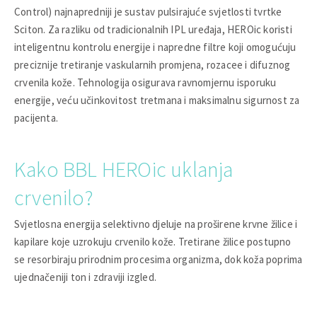
Control) najnapredniji je sustav pulsirajuće svjetlosti tvrtke
Sciton. Za razliku od tradicionalnih IPL uređaja, HEROic koristi
inteligentnu kontrolu energije i napredne filtre koji omogućuju
preciznije tretiranje vaskularnih promjena, rozacee i difuznog
crvenila kože. Tehnologija osigurava ravnomjernu isporuku
energije, veću učinkovitost tretmana i maksimalnu sigurnost za
pacijenta.
Kako BBL HEROic uklanja
crvenilo?
Svjetlosna energija selektivno djeluje na proširene krvne žilice i
kapilare koje uzrokuju crvenilo kože. Tretirane žilice postupno
se resorbiraju prirodnim procesima organizma, dok koža poprima
ujednačeniji ton i zdraviji izgled.