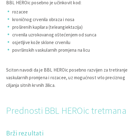
BBL HEROic posebno je učinkovit kod:
rozacee
kroničnog crvenila obraza i nosa
proširenih kapilara (teleangiektazija)
crvenila uzrokovanog oštećenjem od sunca
osjetljive kože sklone crvenilu
površinskih vaskularnih promjena na licu
Sciton navodi da je BBL HEROic posebno razvijen za tretiranje
vaskularnih promjena i rozacee, uz mogućnost vrlo preciznog
ciljanja sitnih krvnih žilica.
Prednosti BBL HEROic tretmana
Brži rezultati