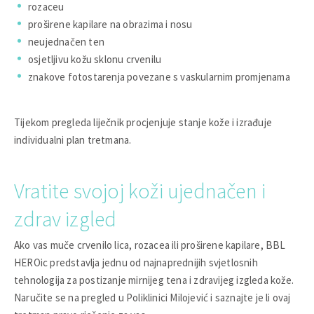
rozaceu
proširene kapilare na obrazima i nosu
neujednačen ten
osjetljivu kožu sklonu crvenilu
znakove fotostarenja povezane s vaskularnim promjenama
Tijekom pregleda liječnik procjenjuje stanje kože i izrađuje
individualni plan tretmana.
Vratite svojoj koži ujednačen i
zdrav izgled
Ako vas muče crvenilo lica, rozacea ili proširene kapilare, BBL
HEROic predstavlja jednu od najnaprednijih svjetlosnih
tehnologija za postizanje mirnijeg tena i zdravijeg izgleda kože.
Naručite se na pregled u Poliklinici Milojević i saznajte je li ovaj