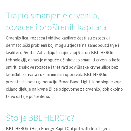
Trajno smanjenje crvenila,
rozacee i proširenih kapilara
Crvenilo lica, rozacea i vidljive kapilare česti su estetski i
dermatološki problemi koji mogu utjecati na samopouzdanje i
kvalitetu života. Zahvaljujući najnovijoj Sciton BBL HEROic
tehnologiji, danas je moguće učinkovito smanjiti crvenilo kože,
umiriti znakove rozacee i tretirati površinske krvne žilice bez
kirurških zahvata i uz minimalan oporavak. BBL HEROic
predstavlja novu generaciju BroadBand Light tehnologije koja
ciljano djeluje na krvne žilice odgovorne za crvenilo, dok okolno
tkivo ostaje pošteđeno.
Što je BBL HEROic?
BBL HEROic (High Energy Rapid Output with Intelligent