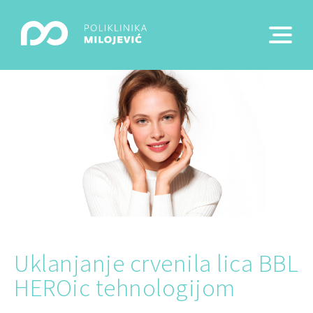
Uklanjanje crvenila lica BBL
HEROic tehnologijom