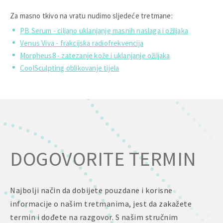
Za masno tkivo na vratu nudimo sljedeće tretmane:
PB Serum - ciljano uklanjanje masnih naslaga i ožiljaka
Venus Viva - frakcijska radiofrekvencija
Morpheus8 - zatezanje kože i uklanjanje ožiljaka
CoolSculpting oblikovanje tijela
DOGOVORITE TERMIN
Najbolji način da dobijete pouzdane i korisne
informacije o našim tretmanima, jest da zakažete
termin i dođete na razgovor. S našim stručnim