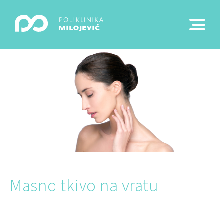
Masno tkivo na vratu