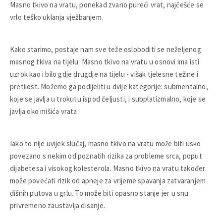
Masno tkivo na vratu, ponekad zvano pureći vrat, najčešće se
vrlo teško uklanja vježbanjem.
Kako starimo, postaje nam sve teže osloboditi se neželjenog
masnog tkiva na tijelu. Masno tkivo na vratu u osnovi ima isti
uzrok kao i bilo gdje drugdje na tijelu - višak tjelesne težine i
pretilost. Možemo ga podijeliti u dvije kategorije: submentalno,
koje se javlja u trokutu ispod čeljusti, i subplatizmalno, koje se
javlja oko mišića vrata.
Iako to nije uvijek slučaj, masno tkivo na vratu može biti usko
povezano s nekim od poznatih rizika za probleme srca, poput
dijabetesa i visokog kolesterola. Masno tkivo na vratu također
može povećati rizik od apneje za vrijeme spavanja zatvaranjem
dišnih putova u grlu. To može biti opasno stanje jer u snu
privremeno zaustavlja disanje.