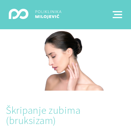
Škripanje zubima
(bruksizam)