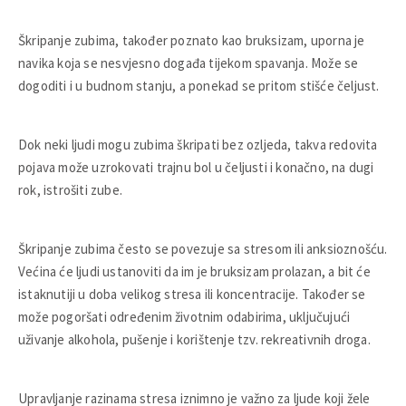
Škripanje zubima, također poznato kao bruksizam, uporna je
navika koja se nesvjesno događa tijekom spavanja. Može se
dogoditi i u budnom stanju, a ponekad se pritom stišće čeljust.
Dok neki ljudi mogu zubima škripati bez ozljeda, takva redovita
pojava može uzrokovati trajnu bol u čeljusti i konačno, na dugi
rok, istrošiti zube.
Škripanje zubima često se povezuje sa stresom ili anksioznošću.
Većina će ljudi ustanoviti da im je bruksizam prolazan, a bit će
istaknutiji u doba velikog stresa ili koncentracije. Također se
može pogoršati određenim životnim odabirima, uključujući
uživanje alkohola, pušenje i korištenje tzv. rekreativnih droga.
Upravljanje razinama stresa iznimno je važno za ljude koji žele