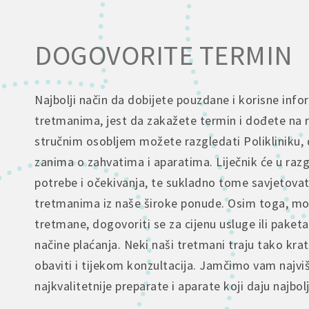
DOGOVORITE TERMIN
Najbolji način da dobijete pouzdane i korisne info
tretmanima, jest da zakažete termin i dođete na 
stručnim osobljem možete razgledati Polikliniku, 
zanima o zahvatima i aparatima. Liječnik će u raz
potrebe i očekivanja, te sukladno tome savjetova
tretmanima iz naše široke ponude. Osim toga, mož
tretmane, dogovoriti se za cijenu usluge ili paketa
načine plaćanja. Neki naši tretmani traju tako kra
obaviti i tijekom konzultacija. Jamčimo vam najvi
najkvalitetnije preparate i aparate koji daju najbol