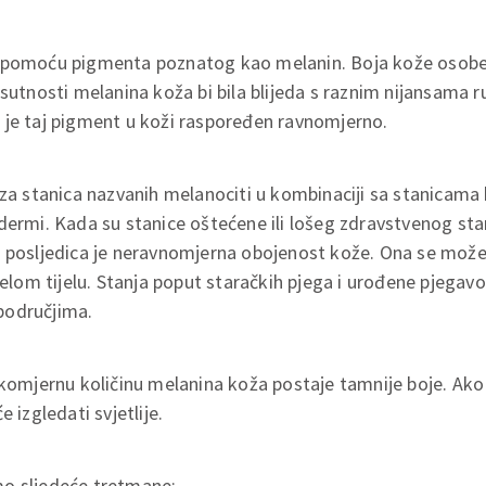
a pomoću pigmenta poznatog kao melanin. Boja kože osobe
isutnosti melanina koža bi bila blijeda s raznim nijansama 
 je taj pigment u koži raspoređen ravnomjerno.
iza stanica nazvanih melanociti u kombinaciji sa stanicama 
dermi. Kada su stanice oštećene ili lošeg zdravstvenog stan
a posljedica je neravnomjerna obojenost kože. Ona se može
jelom tijelu. Stanja poput staračkih pjega i urođene pjegavo
područjima.
ekomjernu količinu melanina koža postaje tamnije boje. Ako 
 izgledati svjetlije.
o sljedeće tretmane: