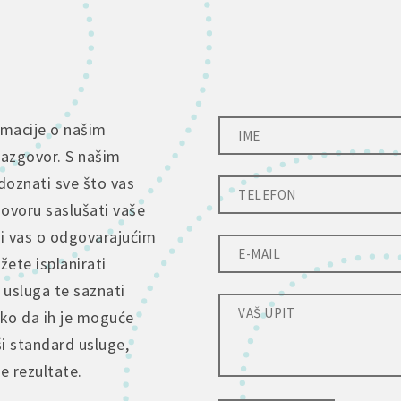
rmacije o našim
razgovor. S našim
doznati sve što vas
govoru saslušati vaše
ti vas o odgovarajućim
ete isplanirati
 usluga te saznati
tko da ih je moguće
ši standard usluge,
je rezultate.