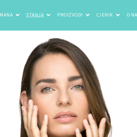
TMANA
STANJA
PROIZVODI
CJENIK
O N