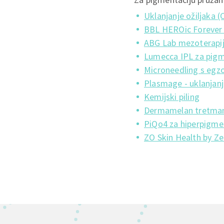
Uklanjanje ožiljaka (C
BBL HEROic Forever 
ABG Lab mezoterapi
Lumecca IPL za pigme
Microneedling s eg
Plasmage - uklanjanje
Kemijski piling
Dermamelan tretma
PiQo4 za hiperpigme
ZO Skin Health by Ze