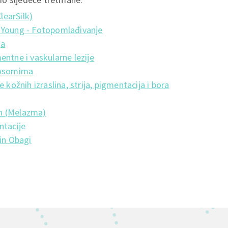
learSilk)
Young - Fotopomlađivanje
ja
ntne i vaskularne lezije
zosomima
 kožnih izraslina, strija, pigmentacija i bora
n (Melazma)
ntacije
in Obagi