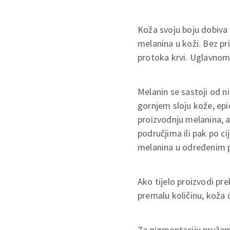
Koža svoju boju dobiv
melanina u koži. Bez pr
protoka krvi. Uglavnom
Melanin se sastoji od n
gornjem sloju kože, epi
proizvodnju melanina, 
područjima ili pak po ci
melanina u određenim 
Ako tijelo proizvodi pr
premalu količinu, koža će
Za pigmentaciju pružam