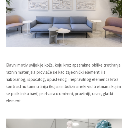
Glavni motiv uvijek je koža, koju kroz apstrakne oblike tretiranja
raznih materijala provlače se kao zajednički element i iz
naboranog, ispucalog, opuštenog i nepravilnog elementa kroz
kontrastnu tamnu liniju (koja simbolizira neki vid tretmana kojim
se poliklinika bavi) pretvara u umireni, pravilniji, ravni, glatki
element.