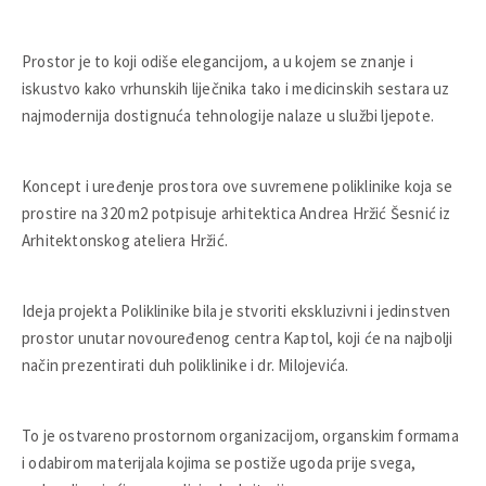
Prostor je to koji odiše elegancijom, a u kojem se znanje i
iskustvo kako vrhunskih liječnika tako i medicinskih sestara uz
najmodernija dostignuća tehnologije nalaze u službi ljepote.
Koncept i uređenje prostora ove suvremene poliklinike koja se
prostire na 320 m2 potpisuje arhitektica Andrea Hržić Šesnić iz
Arhitektonskog ateliera Hržić.
Ideja projekta Poliklinike bila je stvoriti ekskluzivni i jedinstven
prostor unutar novouređenog centra Kaptol, koji će na najbolji
način prezentirati duh poliklinike i dr. Milojevića.
To je ostvareno prostornom organizacijom, organskim formama
i odabirom materijala kojima se postiže ugoda prije svega,