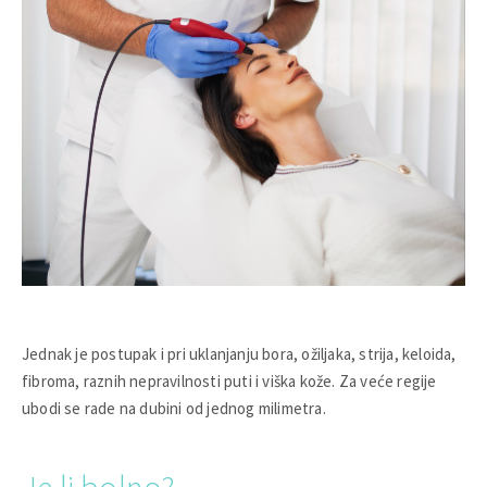
Jednak je postupak i pri uklanjanju bora, ožiljaka, strija, keloida,
fibroma, raznih nepravilnosti puti i viška kože. Za veće regije
ubodi se rade na dubini od jednog milimetra.
Je li bolno?