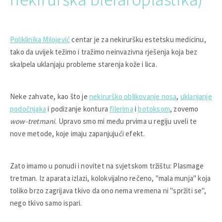
Poliklinika Milojević
centar je za nekiruršku estetsku medicinu,
tako da uvijek težimo i tražimo neinvazivna rješenja koja bez
skalpela uklanjaju probleme starenja kože i lica.
Neke zahvate, kao što je
nekirurško oblikovanje nosa
,
uklanjanje
podočnjaka
i podizanje kontura
filerima
i
botoksom
, zovemo
wow-tretmani
. Upravo smo mi među prvima u regiju uveli te
nove metode, koje imaju zapanjujući efekt.
Zato imamo u ponudi i novitet na svjetskom tržištu: Plasmage
tretman. Iz aparata izlazi, kolokvijalno rečeno, "mala munja" koja
toliko brzo zagrijava tkivo da ono nema vremena ni "spržiti se",
nego tkivo samo ispari.