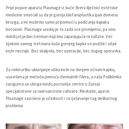
Prije pojave aparata Plasmage iz kuće Brera liječnici estetske
medicine smatrali su da je gornja blefaroplastika ipak domena
kirurga, a mi možemo samo pripomoći u podizanja kapaka
botoxom. Plasmage uređaj je to sada sve promijenio, pa smo
dobili još jedan tretman koji ima zapanjujuće rezultate. Već
tijekom samog tretmana koža gornjeg kapka se podiže i višak
kože nestaje. Bez skalpela, bez operacije, bez dugog oporavka.
Za nekirurško uklanjanje viška kože na donjem očnom kapku,
usavršena je metoda pomoću dermalnih filera, a naša Poliklinika
zasigurno se ubraja među poznatije centre u Europi
specijalizirane za neinvanzivne zahvate. Međutim, aparat
Plasmage savršeno je učinkovit i za rješavanje tog delikatnog
problema.