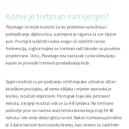
Kome je tretman namijenjen?
Plasmage se može koristiti za niz problema na koži kao i
pomlađivanje dijelova lica, a primjena je sigurna za sve tipove
puti. Postoji 6 različitih razina snage i 6 različitih razina
frekvencija, a iglice kojima se tretman radi također su posebno
projektirane. Usto, Plasmage ima nastavak za biostimulaciju
kojom se provode tretmani pomlađivanja kože.
Sjajni rezultati su pri podizanju očnih kapaka: učinak je sličan
kirurškom postupku, ali nema ožiljaka i vrijeme oporavka je
kratko, rezultati impresivni. Postupak traje oko petnaest
minuta, a krajnji rezultat vidi se za 6-8 tjedana. Na tretirano
područje prvo se nanese anestetska krema koja stoji 30-40
minuta i tek onda dolazi iglica na red. Nakon tretmana potrebno
je 3 dana nanositi kortizonsku kremu, kao i kremu sa zaštitnim