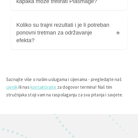
kapaka može tretirati Plasmage?
potpuno bezbolan, oteklina traje 2-3 dana, a
lagano crvenilo 7-10 dana.
Plasmage se još koristi za uklanjanje kožnih
Koliko su trajni rezultati i je li potreban
izraslina, strija, pigmentacija i bora.
ponovni tretman za održavanje
efekta?
Nekima će biti potrebno ponoviti zahvat za
najbolji rezultat ili za održavanje stanja.
Rezultati su trajni, no kako koža prirodno stari,
Saznajte više o našim uslugama i cijenama - pregledajte naš
efekat se postepeno smanjuje.
cjenik
ili nas
kontaktirajte
za dogovor termina! Naš tim
stručnjaka stoji vam na raspolaganju za sva pitanja i savjete.