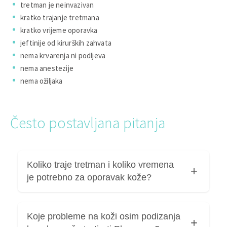
tretman je neinvazivan
kratko trajanje tretmana
kratko vrijeme oporavka
jeftinije od kirurških zahvata
nema krvarenja ni podljeva
nema anestezije
nema ožiljaka
Često postavljana pitanja
Koliko traje tretman i koliko vremena
je potrebno za oporavak kože?
Prosječni tretman taje 15-30 minuta, ovisno o
Koje probleme na koži osim podizanja
veličini tretiranog područja. Oporavak je