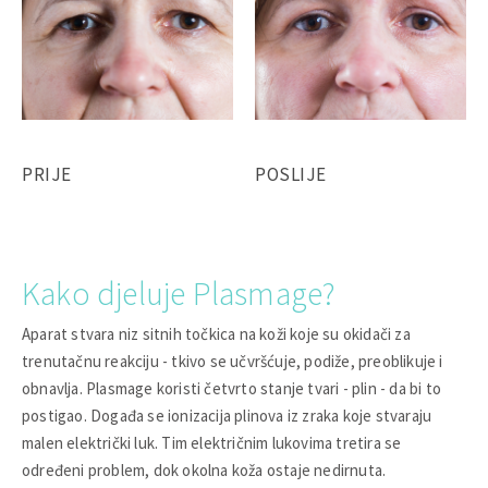
PRIJE
POSLIJE
Kako djeluje Plasmage?
Aparat stvara niz sitnih točkica na koži koje su okidači za
trenutačnu reakciju - tkivo se učvršćuje, podiže, preoblikuje i
obnavlja. Plasmage koristi četvrto stanje tvari - plin - da bi to
postigao. Događa se ionizacija plinova iz zraka koje stvaraju
malen električki luk. Tim električnim lukovima tretira se
određeni problem, dok okolna koža ostaje nedirnuta.