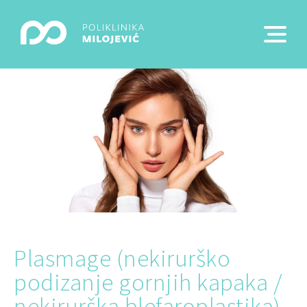
Plasmage (nekirurško
podizanje gornjih kapaka /
nekirurška blefaroplastika)