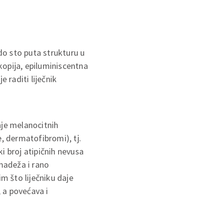
do sto puta strukturu u
kopija, epiluminiscentna
 raditi liječnik
nje melanocitnih
 dermatofibromi), tj.
i broj atipičnih nevusa
madeža i rano
m što liječniku daje
 a povećava i