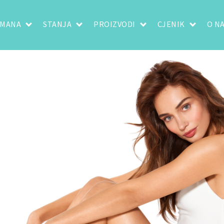
TMANA
STANJA
PROIZVODI
CJENIK
O N