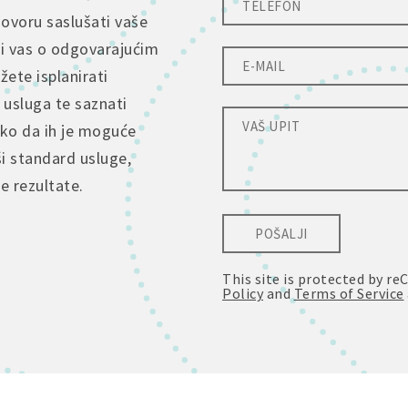
govoru saslušati vaše
ti vas o odgovarajućim
ete isplanirati
 usluga te saznati
tko da ih je moguće
ši standard usluge,
je rezultate.
POŠALJI
This site is protected by 
Policy
and
Terms of Service