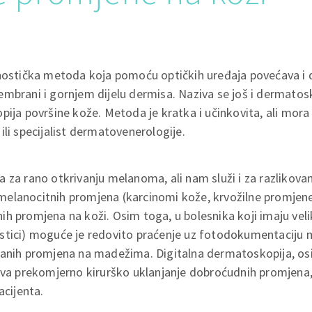
gnostička metoda koja pomoću optičkih uređaja povećava i 
mbrani i gornjem dijelu dermisa. Naziva se još i dermatos
ija površine kože. Metoda je kratka i učinkovita, ali mora je
ili specijalist dermatovenerologije.
 za rano otkrivanju melanoma, ali nam služi i za razlikova
elanocitnih promjena (karcinomi kože, krvožilne promjene,
h promjena na koži. Osim toga, u bolesnika koji imaju velik
stici) moguće je redovito praćenje uz fotodokumentaciju 
ranih promjena na madežima. Digitalna dermatoskopija, osi
ava prekomjerno kirurško uklanjanje dobroćudnih promjena,
acijenta.