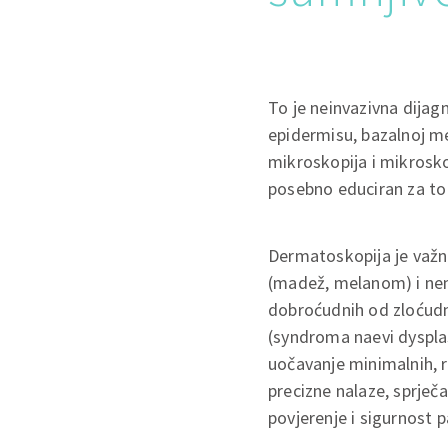
To je neinvazivna dija
epidermisu, bazalnoj me
mikroskopija i mikroskop
posebno educiran za to 
Dermatoskopija je važna
(madež, melanom) i nem
dobroćudnih od zloćudni
(syndroma naevi dyspla
uočavanje minimalnih, 
precizne nalaze, sprječ
povjerenje i sigurnost p