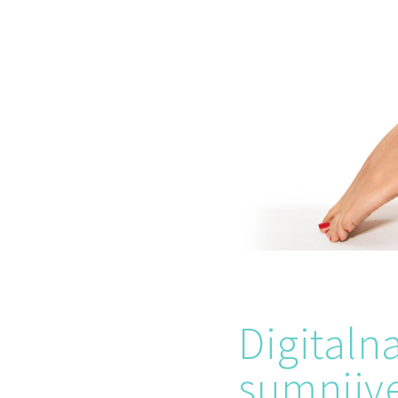
Digitaln
sumnjiv