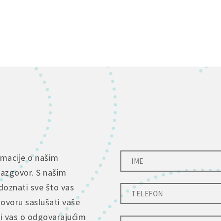
rmacije o našim
razgovor. S našim
doznati sve što vas
govoru saslušati vaše
ti vas o odgovarajućim