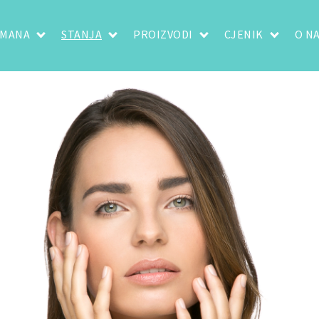
TMANA
STANJA
PROIZVODI
CJENIK
O N