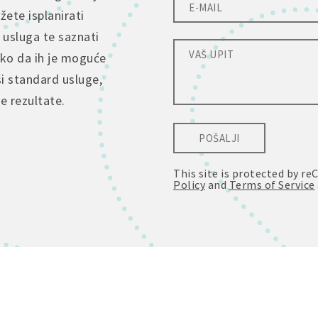
ete isplanirati
 usluga te saznati
tko da ih je moguće
ši standard usluge,
je rezultate.
POŠALJI
This site is protected by 
Policy
and
Terms of Service