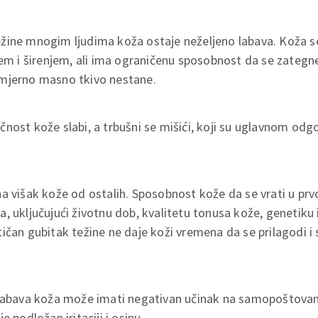
žine mnogim ljudima koža ostaje neželjeno labava. Koža se
jem i širenjem, ali ima ograničenu sposobnost da se zategne 
mjerno masno tkivo nestane.
nost kože slabi, a trbušni se mišići, koji su uglavnom odgo
ji na višak kože od ostalih. Sposobnost kože da se vrati u prv
, uključujući životnu dob, kvalitetu tonusa kože, genetiku i
ičan gubitak težine ne daje koži vremena da se prilagodi i 
 labava koža može imati negativan učinak na samopoštovan
e podložan iritaciji i osipu.