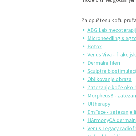
Za opuštenu kožu pruž
ABG Lab mezoterapi
Microneedling s eg
Botox
Venus Viva - frakcijs
Dermalni fileri
Sculptra biostimulac
Oblikovanje obraza
Zatezanje kože oko 
Morpheus8 - zatezanj
Ultherapy
EmFace - zatezanje li
HArmonyCA dermalni f
Venus Legacy radiofr