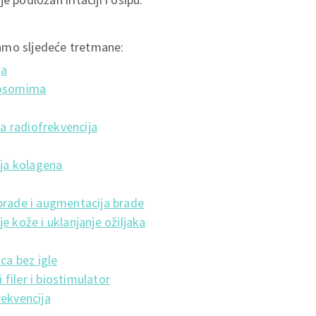
amo sljedeće tretmane:
ja
zosomima
ka radiofrekvencija
ija kolagena
brade i augmentacija brade
e kože i uklanjanje ožiljaka
ca bez igle
iler i biostimulator
ekvencija