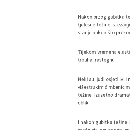
Nakon brzog gubitka te
tjelesne težine istezan
stanje nakon što preko
Tijekom vremena elastič
trbuha, rastegnu.
Neki su ljudi osjetljivi
višestrukim čimbenicima
težine. Izuzetno dramat
oblik.
I nakon gubitka težine
može biti neugodan jer j