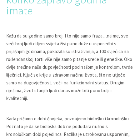
imate
Kažu da su godine samo broj. I to nije samo fraza…naime, sve
veći broj ljudi diljem svijeta živi puno duže u usporedbi s
prijašnjim godinama, pokazala su istraživanja, a 100 svjećica na
rođendanskoj torti više nije samo pitanje sreće ili genetike. Oko
dvije trećine naše dugovječnosti pod našom je kontrolom, tvrde
liječnici. Ključ se krije u zdravom načinu života, što ne utječe
samo na dugovječnost, već i na funkcionalni status. Drugim
riječima, život starijih ljudi danas može biti puno bolji i
kvalitetniji.
Kada pričamo o dobi čovjeka, poznajemo biološku i kronološku.
Poznato je da se biološka dob ne podudara nužno s
kronološkom dobi pojedinca. Razlika je uzrokovana usporenim,