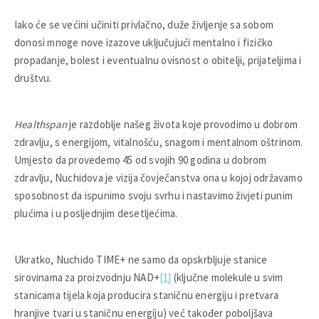
Iako će se većini učiniti privlačno, duže življenje sa sobom
donosi mnoge nove izazove uključujući mentalno i fizičko
propadanje, bolest i eventualnu ovisnost o obitelji, prijateljima i
društvu.
Healthspan
je razdoblje našeg života koje provodimo u dobrom
zdravlju, s energijom, vitalnošću, snagom i mentalnom oštrinom.
Umjesto da provedemo 45 od svojih 90 godina u dobrom
zdravlju, Nuchidova je vizija čovječanstva ona u kojoj održavamo
sposobnost da ispunimo svoju svrhu i nastavimo živjeti punim
plućima i u posljednjim desetljećima.
Ukratko, Nuchido TIME+ ne samo da opskrbljuje stanice
sirovinama za proizvodnju NAD+
[1]
(ključne molekule u svim
stanicama tijela koja producira staničnu energiju i pretvara
hranjive tvari u staničnu energiju) već također poboljšava