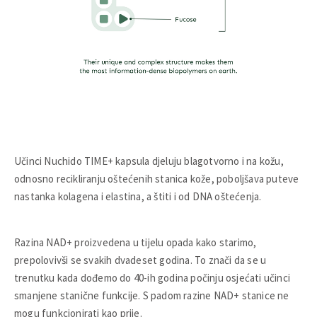
Učinci Nuchido TIME+ kapsula djeluju blagotvorno i na kožu,
odnosno recikliranju oštećenih stanica kože, poboljšava puteve
nastanka kolagena i elastina, a štiti i od DNA oštećenja.
Razina NAD+ proizvedena u tijelu opada kako starimo,
prepolovivši se svakih dvadeset godina. To znači da se u
trenutku kada dođemo do 40-ih godina počinju osjećati učinci
smanjene stanične funkcije. S padom razine NAD+ stanice ne
mogu funkcionirati kao prije.