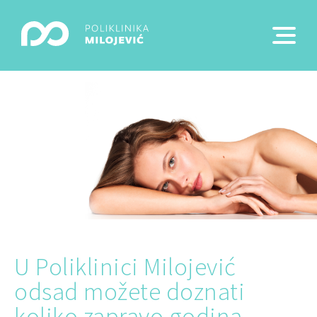
U Poliklinici Milojević
odsad možete doznati
koliko zapravo godina