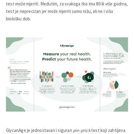
test može mjeriti. Međutim, za svakoga tko ima 80 ili više godina,
test je neprecizan jer može mjeriti samo nižu, ali ne i višu
biološku dob.
GlycanAge je jednostavan i siguran
pin-prick
test koji zahtijeva