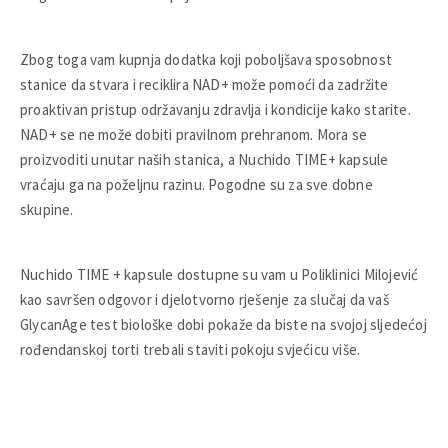
Zbog toga vam kupnja dodatka koji poboljšava sposobnost
stanice da stvara i reciklira NAD+ može pomoći da zadržite
proaktivan pristup održavanju zdravlja i kondicije kako starite.
NAD+ se ne može dobiti pravilnom prehranom. Mora se
proizvoditi unutar naših stanica, a Nuchido TIME+ kapsule
vraćaju ga na poželjnu razinu. Pogodne su za sve dobne
skupine.
Nuchido TIME + kapsule dostupne su vam u Poliklinici Milojević
kao savršen odgovor i djelotvorno rješenje za slučaj da vaš
GlycanAge test biološke dobi pokaže da biste na svojoj sljedećoj
rođendanskoj torti trebali staviti pokoju svjećicu više.