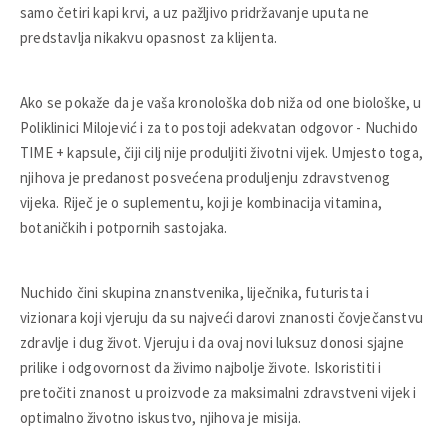
samo četiri kapi krvi, a uz pažljivo pridržavanje uputa ne
predstavlja nikakvu opasnost za klijenta.
Ako se pokaže da je vaša kronološka dob niža od one biološke, u
Poliklinici Milojević i za to postoji adekvatan odgovor - Nuchido
TIME + kapsule, čiji cilj nije produljiti životni vijek. Umjesto toga,
njihova je predanost posvećena produljenju zdravstvenog
vijeka. Riječ je o suplementu, koji je kombinacija vitamina,
botaničkih i potpornih sastojaka.
Nuchido čini skupina znanstvenika, liječnika, futurista i
vizionara koji vjeruju da su najveći darovi znanosti čovječanstvu
zdravlje i dug život. Vjeruju i da ovaj novi luksuz donosi sjajne
prilike i odgovornost da živimo najbolje živote. Iskoristiti i
pretočiti znanost u proizvode za maksimalni zdravstveni vijek i
optimalno životno iskustvo, njihova je misija.