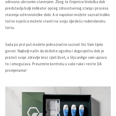
odnosno ubrzanim starenjem. Zbog te činjenice biološka dob
predstavlja bolji indikator općeg zdravstvenog stanja i procesa
starenja od kronološke dobi. A vi napokon možete saznati koliko
točno svjećica možete staviti na svoju sljedeću rođendansku
tortu.
Sada po prvi put možete jednoznačno saznati što Vam tijelo
govori. Najbolji način da doživite ugodnu i dugovječnu dob je
prateći svoje zdravlje kroz cijeli život, a GlycanAge vam upravo
to i omogućava. Preuzmite kontrolu u vaše ruke i recite DA
promjenama!