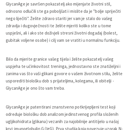
GlycanAge je savršen pokazatelj ako mijenjate životni stil,
odnosno odlučili ste ga poboljšati i mislite da je "bolje spriječiti
nego liječiti". Želite zdravo stariti jer vam je stalo do vašeg
zdravlja i dugovječnosti te želite mjeriti koliko ste u tome
uspješni, ali i ako ste doživjeli stresni životni događaj (bolest,
gubitak voljene osobe) i cilj vam se vratiti u normalnu funkciju.
Bilo da mjerite granice vašeg tijela i želite pokazatelj vašeg
uspjeha te učinkovitost treninga, jednostavno ste znatiželjni i
zanima vas što vaši glikani govore o vašem životnom stilu, želite
usporediti biološku dob s prijateljima, kolegama, ili obitelji -
GlycanAge je ono što vam treba.
GlycanAge je patentirani znanstveno potkrijepljeni test koji
određuje biološku dob analizom jedinstvenog profila složenih
ugljikohidrata (glikana) vezanih za najobilnije antitijelo u našoj
krvi: imunoglobulin G (IgG). Prva studija koja povezuje uzorak N-