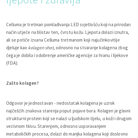
Celluma je tretman pomlađivanja LED svjetlošću koji na prirodan
način utječe na blistav ten, čvrstu kožu. Ljepota dolazi iznutra,
ali se potiče izvana Celluma tretmanom koji najučinkovitije
djeluje kao
kolagen shot
, odnosno na stvaranje kolagena zbog
čega je dobila i odobrenje američke agencije za hranu i lijekove
(FDA).
Zašto kolagen?
Odgovor je jednostavan - nedostatak kolagena je uzrok
najčešćih znakova starenja poput pojave bora. Kolagen je glavni
strukturni protein koji se nalazi u ljudskom tijelu, u koži i drugom
vezivnom tkivu. Starenjem, odnosno usporavanjem
metaboličkih procesa, dolazi do manjka kolagena koji doslovno