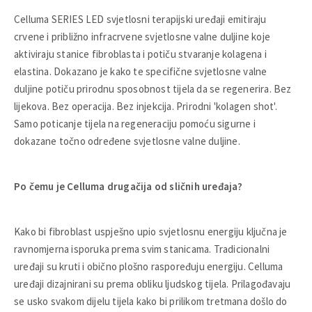
Celluma SERIES LED svjetlosni terapijski uređaji emitiraju
crvene i približno infracrvene svjetlosne valne duljine koje
aktiviraju stanice fibroblasta i potiču stvaranje kolagena i
elastina. Dokazano je kako te specifične svjetlosne valne
duljine potiču prirodnu sposobnost tijela da se regenerira. Bez
lijekova. Bez operacija. Bez injekcija. Prirodni 'kolagen shot'.
Samo poticanje tijela na regeneraciju pomoću sigurne i
dokazane točno određene svjetlosne valne duljine.
Po čemu je Celluma drugačija od sličnih uređaja?
Kako bi fibroblast uspješno upio svjetlosnu energiju ključna je
ravnomjerna isporuka prema svim stanicama. Tradicionalni
uređaji su kruti i obično plošno raspoređuju energiju. Celluma
uređaji dizajnirani su prema obliku ljudskog tijela. Prilagođavaju
se usko svakom dijelu tijela kako bi prilikom tretmana došlo do