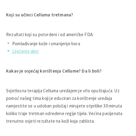
Koji su učinci Celluma tretmana?
Rezultati koji su potvrđeni i od američke FDA:
Pomlađivanje kože i smanjenje bora
Liječenje akni
Kakav je osjećaj korištenja Cellume? Da li boli?
Svjetlosna terapija Celluma uređajem je vrlo opuštajuća. Uz
pomoć našeg tima koji je educiran za korištenje uređaja
namjestite se u udoban položaj i mirujete otprilike 30 minuta
koliko traje tretman određene regije tijela. Većina pacijenata
trenutno osjeti rezultate na koži koja zablista.