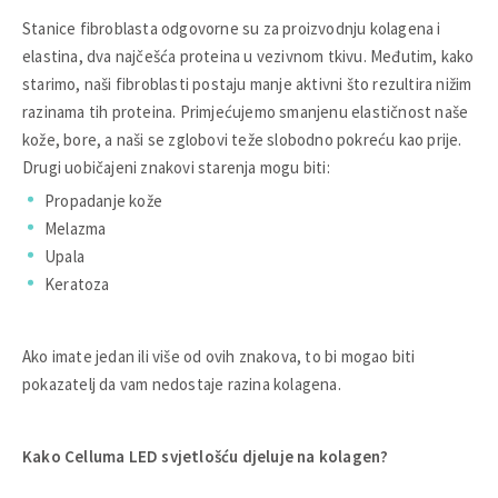
Stanice fibroblasta odgovorne su za proizvodnju kolagena i
elastina, dva najčešća proteina u vezivnom tkivu. Međutim, kako
starimo, naši fibroblasti postaju manje aktivni što rezultira nižim
razinama tih proteina. Primjećujemo ​​smanjenu elastičnost naše
kože, bore, a naši se zglobovi teže slobodno pokreću kao prije.
Drugi uobičajeni znakovi starenja mogu biti:
Propadanje kože
Melazma
Upala
Keratoza
Ako imate jedan ili više od ovih znakova, to bi mogao biti
pokazatelj da vam nedostaje razina kolagena.
Kako Celluma LED svjetlošću djeluje na kolagen?