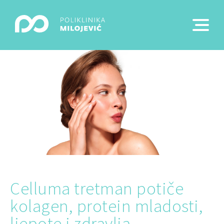
Celluma tretman potiče
kolagen, protein mladosti,
ljepote i zdravlja