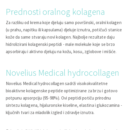
Prednosti oralnog kolagena
Za razliku od krema koje djeluju samo površinski, oralni kolagen
(u prahu, napitku ili kapsulama) djeluje iznutra, potičući stanice
kože da same stvaraju novi kolagen. Najbolje rezultate daju
hidrolizirani kolagenski peptidi - male molekule koje se brzo
apsorbiraju i aktivno djeluju na kožu, kosu, zglobove i mišiće.
Novelius Medical hydrocollagen
Novelius Medical hydrocollagen sadrži visokokvalitetne
bioaktivne kolagenske peptide optimizirane za brzu i gotovo
potpunu apsorpciju (95-98%). Ovi peptidi potiču prirodnu
sintezu kolagena, hijaluronske kiseline, elastina i glukozamina -
ključnih tvari za mladolik izgled i zdravlje iznutra.