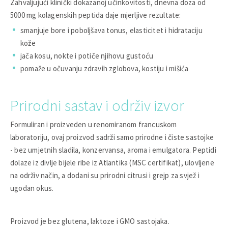
Zahvaljujući klinički dokazanoj učinkovitosti, dnevna doza od
5000 mg kolagenskih peptida daje mjerljive rezultate:
smanjuje bore i poboljšava tonus, elasticitet i hidrataciju
kože
jača kosu, nokte i potiče njihovu gustoću
pomaže u očuvanju zdravih zglobova, kostiju i mišića
Prirodni sastav i održiv izvor
Formuliran i proizveden u renomiranom francuskom
laboratoriju, ovaj proizvod sadrži samo prirodne i čiste sastojke
- bez umjetnih sladila, konzervansa, aroma i emulgatora. Peptidi
dolaze iz divlje bijele ribe iz Atlantika (MSC certifikat), ulovljene
na održiv način, a dodani su prirodni citrusi i grejp za svjež i
ugodan okus.
Proizvod je bez glutena, laktoze i GMO sastojaka.