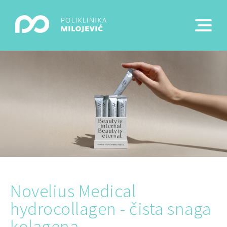
Novelius Medical
hydrocollagen - čista snaga
kolagena