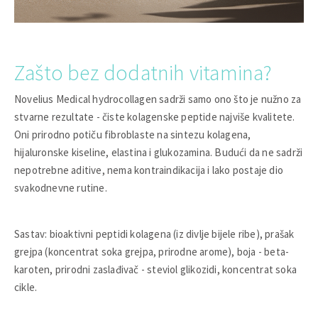
Zašto bez dodatnih vitamina?
Novelius Medical hydrocollagen sadrži samo ono što je nužno za
stvarne rezultate - čiste kolagenske peptide najviše kvalitete.
Oni prirodno potiču fibroblaste na sintezu kolagena,
hijaluronske kiseline, elastina i glukozamina. Budući da ne sadrži
nepotrebne aditive, nema kontraindikacija i lako postaje dio
svakodnevne rutine.
Sastav: bioaktivni peptidi kolagena (iz divlje bijele ribe), prašak
grejpa (koncentrat soka grejpa, prirodne arome), boja - beta-
karoten, prirodni zaslađivač - steviol glikozidi, koncentrat soka
cikle.