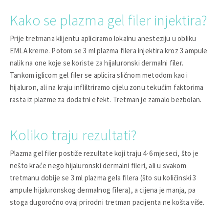
Kako se plazma gel filer injektira?
Prije tretmana klijentu apliciramo lokalnu anesteziju u obliku
EMLA kreme. Potom se 3 ml plazma filera injektira kroz 3 ampule
nalik na one koje se koriste za hijaluronski dermalni filer.
Tankom iglicom gel filer se aplicira sličnom metodom kao i
hijaluron, ali na kraju infliltriramo cijelu zonu tekućim faktorima
rasta iz plazme za dodatni efekt. Tretman je zamalo bezbolan.
Koliko traju rezultati?
Plazma gel filer postiže rezultate koji traju 4-6 mjeseci, što je
nešto kraće nego hijaluronski dermalni fileri, ali u svakom
tretmanu dobije se 3 ml plazma gela filera (što su količinski 3
ampule hijaluronskog dermalnog filera), a cijena je manja, pa
stoga dugoročno ovaj prirodni tretman pacijenta ne košta više.