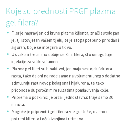
Koje su prednosti PRGF plazma
gel filera?
Filer je napravljen od krvne plazme klijenta, znači autologan
je, tj. istovjetan vašem tijelu, te je stoga potpuno prirodan i
siguran, bolje se integrira u tkivo.
U svakom tretmanu dobije se 3 ml filera, što omogućuje
injekcije za veliki volumen.
Plazma gel fileri su bioaktivni, jer imaju sastojak faktora
rasta, tako da oni ne rade samo na volumenu, nego dodatno
stimuliraju rast novog kolagena i hijalurona, te tako
pridonose dugoročnim rezultatima pomlađivanja kože.
Priprema u poliklinici je brza i jednostavna: traje samo 30
minuta.
Moguće je pripremiti gel filer razne gustoće, ovisno o
potrebi klijenta i očekivanjima tretmana.