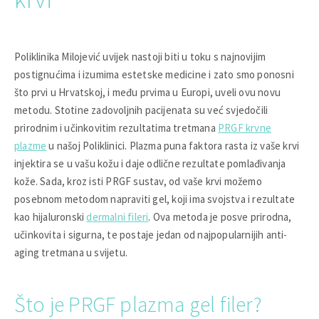
Poliklinika Milojević uvijek nastoji biti u toku s najnovijim
postignućima i izumima estetske medicine i zato smo ponosni
što prvi u Hrvatskoj, i među prvima u Europi, uveli ovu novu
metodu. Stotine zadovoljnih pacijenata su već svjedočili
prirodnim i učinkovitim rezultatima tretmana
PRGF krvne
plazme
u našoj Poliklinici. Plazma puna faktora rasta iz vaše krvi
injektira se u vašu kožu i daje odlične rezultate pomlađivanja
kože. Sada, kroz isti PRGF sustav, od vaše krvi možemo
posebnom metodom napraviti gel, koji ima svojstva i rezultate
kao hijaluronski
dermalni fileri
. Ova metoda je posve prirodna,
učinkovita i sigurna, te postaje jedan od najpopularnijih anti-
aging tretmana u svijetu.
Što je PRGF plazma gel filer?