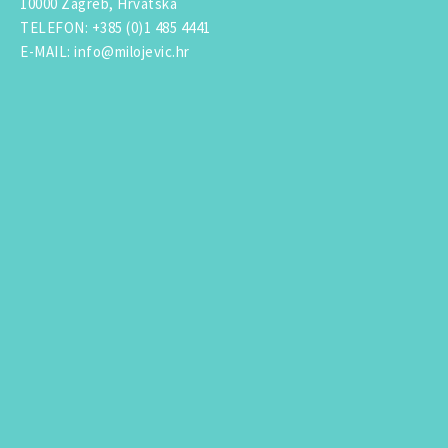
10000 Zagreb, Hrvatska
TELEFON
:
+385 (0)1 485 4441
E-MAIL
:
info@milojevic.hr