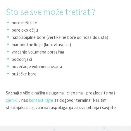
Što se sve može tretirati?
bore mrštilice
bore oko očiju
nazolabijalne bore (vertikalne bore od nosa do usta)
marionetne linije (kutovi usnica)
vraćanje volumena obrazima
podočnjaci
povećanje volumena usana
pušačke bore
Saznajte više o našim uslugama i cijenama - pregledajte naš
cjenik
ili nas
kontaktirajte
za dogovor termina! Naš tim
stručnjaka stoji vam na raspolaganju za sva pitanja i savjete.