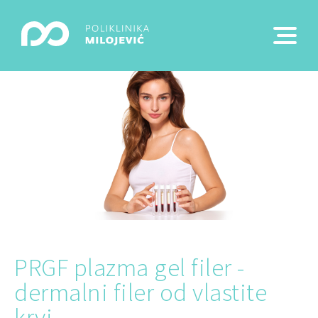
PRGF plazma gel filer -
dermalni filer od vlastite
krvi