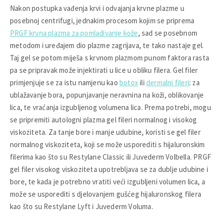
Nakon postupka vađenja krvi i odvajanja krvne plazme u
posebnoj centrifugi, jednakim procesom kojim se priprema
PRGF krvna plazma za pomlađivanje kože
, sad se posebnom
metodom i uređajem dio plazme zagrijava, te tako nastaje gel.
Taj gel se potom miješa s krvnom plazmom punom faktora rasta
pa se pripravak može injektirati u lice u obliku filera. Gel filer
primjenjuje se za istu namjenu kao
botox
ili
dermalni fileri
: za
ublažavanje bora, popunjavanje neravnina na koži, oblikovanje
lica, te vraćanja izgubljenog volumena lica. Prema potrebi, mogu
se pripremiti autologni plazma gel fileri normalnog i visokog
viskoziteta. Za tanje bore i manje udubine, koristi se gel filer
normalnog viskoziteta, koji se može usporediti s hijaluronskim
filerima kao što su Restylane Classic ili Juvederm Volbella. PRGF
gel filer visokog viskoziteta upotrebljava se za dublje udubine i
bore, te kada je potrebno vratiti veći izgubljeni volumen lica, a
može se usporediti s djelovanjem gušćeg hijaluronskog filera
kao što su Restylane Lyft i Juvederm Voluma.