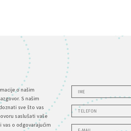
rmacije o našim
razgovor. S našim
doznati sve što vas
govoru saslušati vaše
ti vas o odgovarajućim