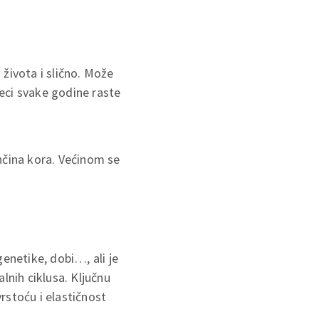
 života i slično. Može
seci svake godine raste
nčina kora. Većinom se
enetike, dobi…, ali je
nih ciklusa. Ključnu
rstoću i elastičnost