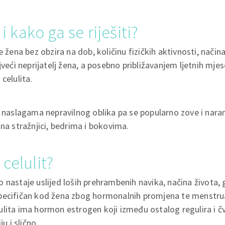
 i kako ga se riješiti?
e žena bez obzira na dob, količinu fizičkih aktivnosti, načina
jveći neprijatelj žena, a posebno približavanjem ljetnih mje
celulita.
u naslagama nepravilnog oblika pa se popularno zove i nara
 na stražnjici, bedrima i bokovima.
celulit?
 nastaje uslijed loših prehrambenih navika, načina života, g
pecifičan kod žena zbog hormonalnih promjena te menstrual
lita ima hormon estrogen koji između ostalog regulira i čv
ju i slično.