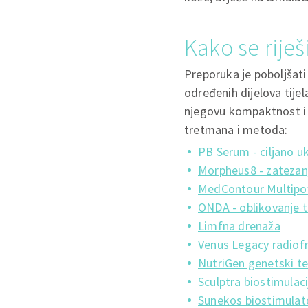
Kako se riješi
Preporuka je poboljšati
određenih dijelova tijel
njegovu kompaktnost i e
tretmana i metoda:
PB Serum - ciljano uk
Morpheus8 - zatezanj
MedContour Multip
ONDA - oblikovanje ti
Limfna drenaža
Venus Legacy radiofr
NutriGen genetski te
Sculptra biostimulac
Sunekos biostimulat