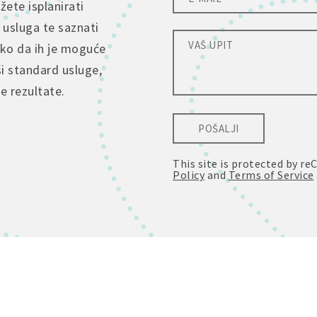
ete isplanirati
 usluga te saznati
tko da ih je moguće
ši standard usluge,
je rezultate.
POŠALJI
This site is protected by 
Policy
and
Terms of Service