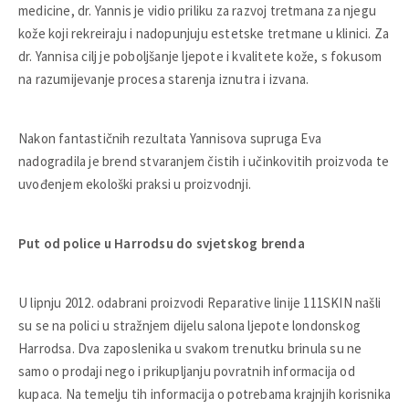
medicine, dr. Yannis je vidio priliku za razvoj tretmana za njegu
kože koji rekreiraju i nadopunjuju estetske tretmane u klinici. Za
dr. Yannisa cilj je poboljšanje ljepote i kvalitete kože, s fokusom
na razumijevanje procesa starenja iznutra i izvana.
Nakon fantastičnih rezultata Yannisova supruga Eva
nadogradila je brend stvaranjem čistih i učinkovitih proizvoda te
uvođenjem ekološki praksi u proizvodnji.
Put od police u Harrodsu do svjetskog brenda
U lipnju 2012. odabrani proizvodi Reparative linije 111SKIN našli
su se na polici u stražnjem dijelu salona ljepote londonskog
Harrodsa. Dva zaposlenika u svakom trenutku brinula su ne
samo o prodaji nego i prikupljanju povratnih informacija od
kupaca. Na temelju tih informacija o potrebama krajnjih korisnika