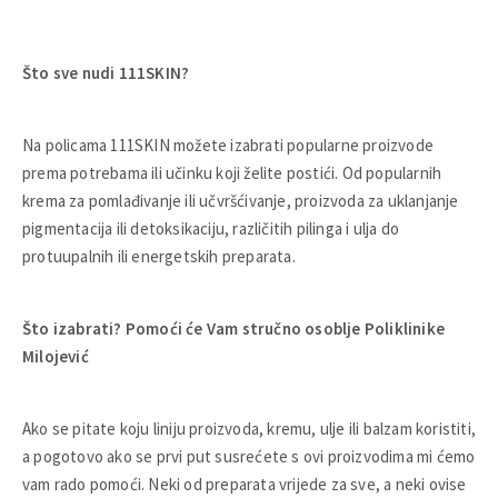
Što sve nudi 111SKIN?
Na policama 111SKIN možete izabrati popularne proizvode
prema potrebama ili učinku koji želite postići. Od popularnih
krema za pomlađivanje ili učvršćivanje, proizvoda za uklanjanje
pigmentacija ili detoksikaciju, različitih pilinga i ulja do
protuupalnih ili energetskih preparata.
Što izabrati? Pomoći će Vam stručno osoblje Poliklinike
Milojević
Ako se pitate koju liniju proizvoda, kremu, ulje ili balzam koristiti,
a pogotovo ako se prvi put susrećete s ovi proizvodima mi ćemo
vam rado pomoći. Neki od preparata vrijede za sve, a neki ovise