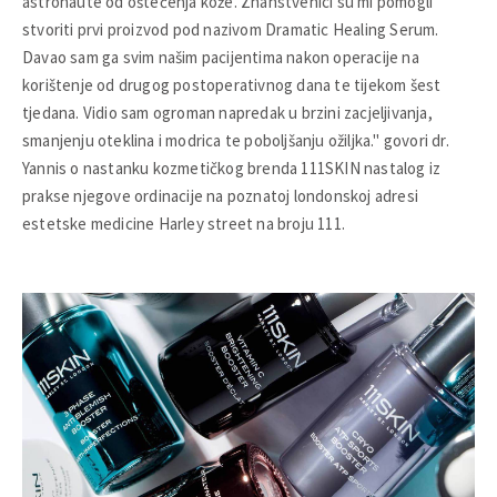
astronaute od oštećenja kože. Znanstvenici su mi pomogli
stvoriti prvi proizvod pod nazivom Dramatic Healing Serum.
Davao sam ga svim našim pacijentima nakon operacije na
korištenje od drugog postoperativnog dana te tijekom šest
tjedana. Vidio sam ogroman napredak u brzini zacjeljivanja,
smanjenju oteklina i modrica te poboljšanju ožiljka." govori dr.
Yannis o nastanku kozmetičkog brenda 111SKIN nastalog iz
prakse njegove ordinacije na poznatoj londonskoj adresi
estetske medicine Harley street na broju 111.