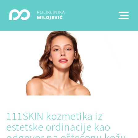
111SKIN kozmetika iz
estetske ordinacije kao
odgovor na oštećenu kožu