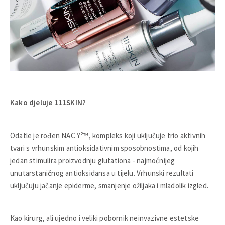
Kako djeluje 111SKIN?
Odatle je rođen NAC Y²™, kompleks koji uključuje trio aktivnih
tvari s vrhunskim antioksidativnim sposobnostima, od kojih
jedan stimulira proizvodnju glutationa - najmoćnijeg
unutarstaničnog antioksidansa u tijelu. Vrhunski rezultati
uključuju jačanje epiderme, smanjenje ožiljaka i mladolik izgled.
Kao kirurg, ali ujedno i veliki pobornik neinvazivne estetske