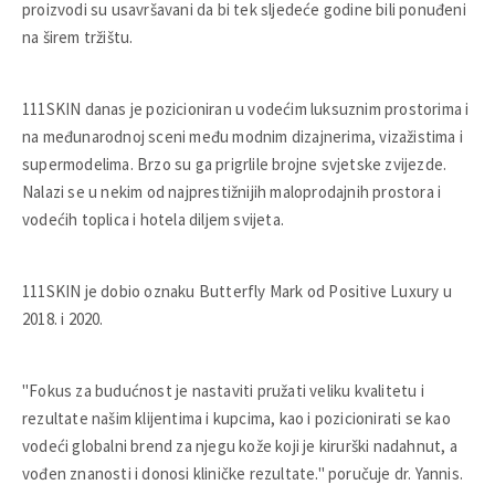
proizvodi su usavršavani da bi tek sljedeće godine bili ponuđeni
na širem tržištu.
111SKIN danas je pozicioniran u vodećim luksuznim prostorima i
na međunarodnoj sceni među modnim dizajnerima, vizažistima i
supermodelima. Brzo su ga prigrlile brojne svjetske zvijezde.
Nalazi se u nekim od najprestižnijih maloprodajnih prostora i
vodećih toplica i hotela diljem svijeta.
111SKIN je dobio oznaku Butterfly Mark od Positive Luxury u
2018. i 2020.
"Fokus za budućnost je nastaviti pružati veliku kvalitetu i
rezultate našim klijentima i kupcima, kao i pozicionirati se kao
vodeći globalni brend za njegu kože koji je kirurški nadahnut, a
vođen znanosti i donosi kliničke rezultate." poručuje dr. Yannis.