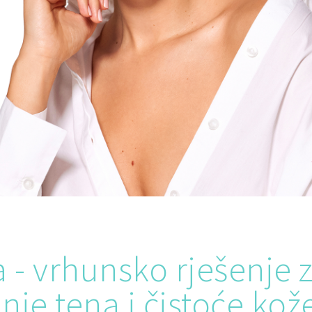
- vrhunsko rješenje 
nje tena i čistoće kož