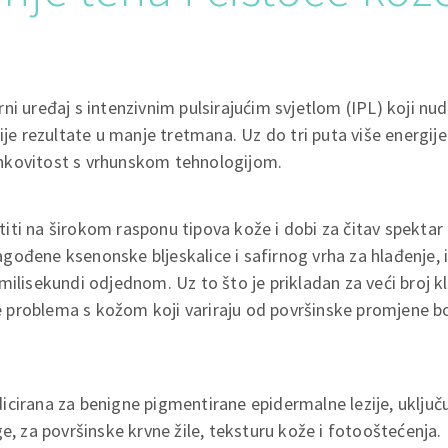
i uređaj s intenzivnim pulsirajućim svjetlom (IPL) koji nudi
ije rezultate u manje tretmana. Uz do tri puta više energije
nkovitost s vrhunskom tehnologijom.
ti na širokom rasponu tipova kože i dobi za čitav spektar
ođene ksenonske bljeskalice i safirnog vrha za hlađenje, 
milisekundi odjednom. Uz to što je prikladan za veći broj k
nje problema s kožom koji variraju od površinske promjene b
cirana za benigne pigmentirane epidermalne lezije, uključu
ge, za površinske krvne žile, teksturu kože i fotooštećenja