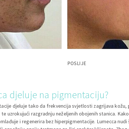
POSLIJE
a djeluje na pigmentaciju?
cije djeluje tako da frekvencija svjetlosti zagrijava kožu,
a te uzrokujući razgradnju neželjenih obojenih stanica. Kako
pomlađuje i regenerira bez hiperpigmentacije. Lumecca nudi 