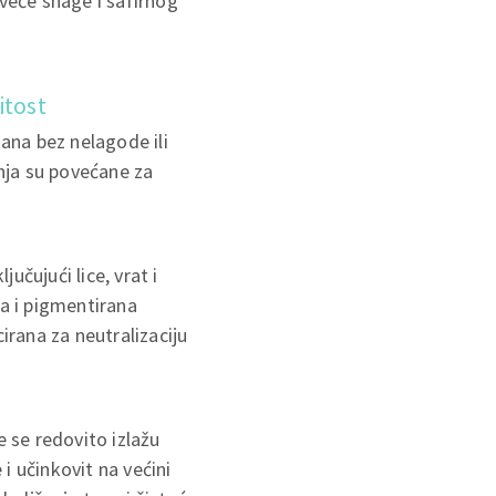
 veće snage i safirnog
itost
ana bez nelagode ili
nja su povećane za
učujući lice, vrat i
na i pigmentirana
irana za neutralizaciju
e se redovito izlažu
 i učinkovit na većini