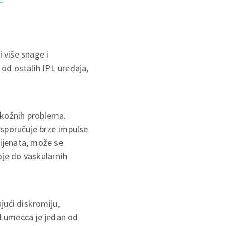
 više snage i
 od ostalih IPL uređaja,
 kožnih problema.
isporučuje brze impulse
lijenata, može se
oje do vaskularnih
jući diskromiju,
. Lumecca je jedan od