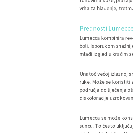
tonovima kože, pružajuć
vrha za hlađenje, tretma
Prednosti Lumecce 
Lumecca kombinira revo
boli. Isporukom snažni
mlađi izgled u kraćim 
Unatoč većoj izlaznoj sna
ruke. Može se koristiti
područja do liječenja oš
diskoloracije uzrokovan
Lumecca se može koristi
suncu. To često uključuj