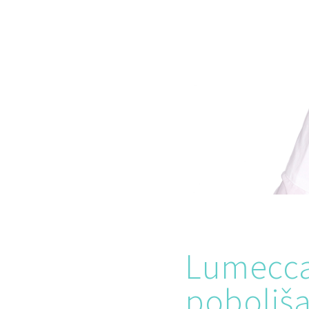
Lumecca 
poboljša