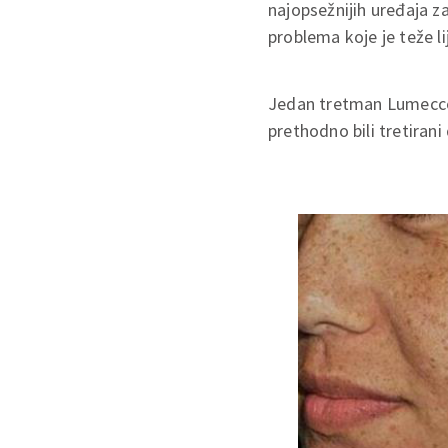
najopsežnijih uređaja z
problema koje je teže li
Jedan tretman Lumeccom
prethodno bili tretiran