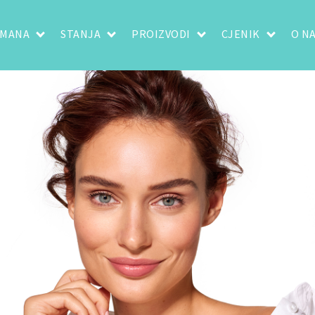
TMANA
STANJA
PROIZVODI
CJENIK
O N