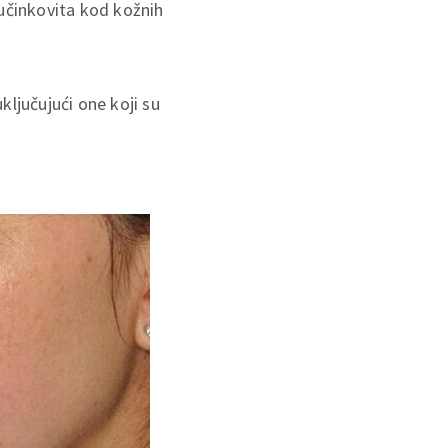
 učinkovita kod kožnih
ljučujući one koji su