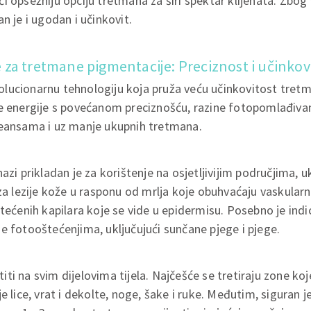
i opsežniju opciju tretmana za širi spektar klijenata. Zbog
n je i ugodan i učinkovit.
za tretmane pigmentacije: Preciznost i učinkov
lucionarnu tehnologiju koja pruža veću učinkovitost tretm
je energije s povećanom preciznošću, razine fotopomlađiva
seansama i uz manje ukupnih tretmana.
zi prikladan je za korištenje na osjetljivijim područjima, uklj
 za lezije kože u rasponu od mrlja koje obuhvaćaju vaskular
tećenih kapilara koje se vide u epidermisu. Posebno je indic
e fotooštećenjima, uključujući sunčane pjege i pjege.
ti na svim dijelovima tijela. Najčešće se tretiraju zone koj
e lice, vrat i dekolte, noge, šake i ruke. Međutim, siguran je