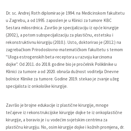
Dr. sc. Andrej Roth diplomirao je 1994. na Medicinskom fakultetu
u Zagrebu, a od 1995. zaposlen je u Klinici za tumore KBC
Sestara milosrdnica. Završio je specijalizaciju iz opće kirurgije
(2002.), a potom subspecijalizaciju za plastičnu, estetsku i
rekonstruktivnu kirurgiju (2010.). Usto, doktorirao je (2012.) na
zagrebačkom Prirodoslovno-matematičkom fakultetu s temom
"Uloga estrogenskih beta-receptora u razvoju karcinoma
dojke". Od 2011. do 2018. godine bio je pročelnik Poliklinike u
Klinici za tumore a od 2020. obnaša dužnost voditelja Dnevne
bolnice Klinike za tumore. Godine 2019. stekao je zvanje užeg
specijalista iz onkološke kirurgije.
Završio je brojne edukacije iz plastične kirurgije, mnoge
tečajeve iz rekonstrukcijske kirurgije dojke te iz onkoplastične
kirurgije, a boravio je i u vodećim svjetskim centrima za
plastičnu kirurgiju. No, osim kirurgije dojke i kožnih promjena, dr.