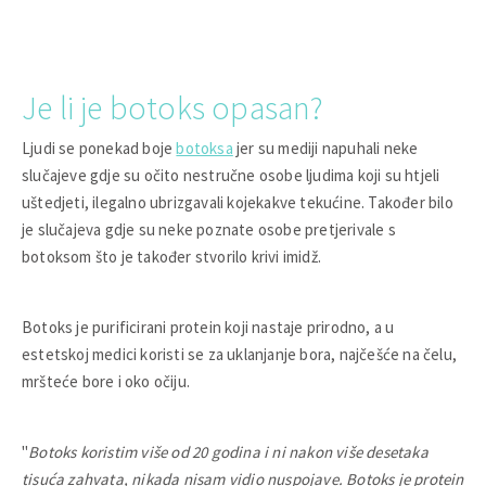
Je li je botoks opasan?
Ljudi se ponekad boje
botoksa
jer su mediji napuhali neke
slučajeve gdje su očito nestručne osobe ljudima koji su htjeli
uštedjeti, ilegalno ubrizgavali kojekakve tekućine. Također bilo
je slučajeva gdje su neke poznate osobe pretjerivale s
botoksom što je također stvorilo krivi imidž.
Botoks je purificirani protein koji nastaje prirodno, a u
estetskoj medici koristi se za uklanjanje bora, najčešće na čelu,
mršteće bore i oko očiju.
"
Botoks koristim više od 20 godina i ni nakon više desetaka
tisuća zahvata, nikada nisam vidio nuspojave. Botoks je protein