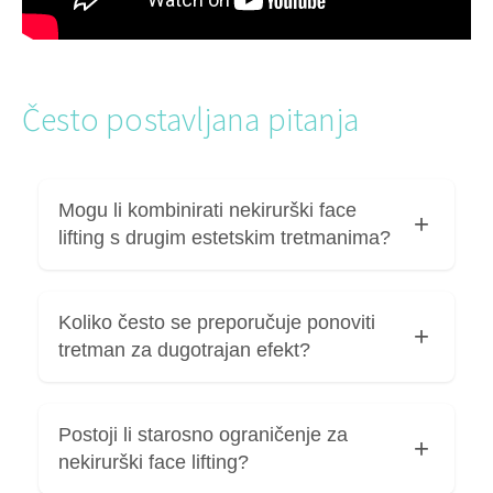
Često postavljana pitanja
Mogu li kombinirati nekirurški face
lifting s drugim estetskim tretmanima?
Da, nekirurški face lifting može se vrlo
Koliko često se preporučuje ponoviti
učinkovito kombinirati s drugim estetskim
tretman za dugotrajan efekt?
tretmanima, uz pravilno planiranje i redoslijed.
Tretman podijeljen u više zahvata ukupno traje
Postoji li starosno ograničenje za
do tri mjeseca. Kod prosječnog pacijenta aplicira
nekirurški face lifting?
se 4ml filera po zahvatu s razmakom od 1
mjeseca između svakog zahvata.