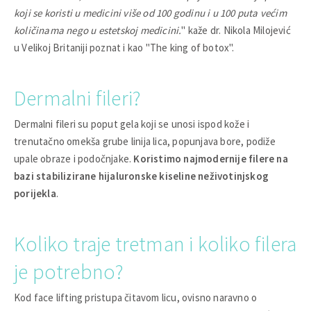
koji se koristi u medicini više od 100 godinu i u 100 puta većim
količinama nego u estetskoj medicini.
" kaže dr. Nikola Milojević
u Velikoj Britaniji poznat i kao "The king of botox".
Dermalni fileri?
Dermalni fileri su poput gela koji se unosi ispod kože i
trenutačno omekša grube linija lica, popunjava bore, podiže
upale obraze i podočnjake.
Koristimo najmodernije filere na
bazi stabilizirane hijaluronske kiseline neživotinjskog
porijekla
.
Koliko traje tretman i koliko filera
je potrebno?
Kod face lifting pristupa čitavom licu, ovisno naravno o