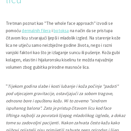
Tretman poznat kao "The whole face approach" izvodi se
pomoću
dermalnih filera
i
botoksa
na način da se pristupa
čitavom licu stvarajući ljepši i mladolik izgled. Na starenje kože
lica ne utječu samo neizbježne godine života, nego i razni
vanjski faktori kao što je izlaganje suncu ili pušenje. Koža gubi
kolagen, elastin i hijaluronsku kiselinu te možda najvažnije
volumen zbog gubitka prirodne masnoće lica.
"
Tijekom godina slabe i kosti lubanje i koža počinje "padati"
pod utjecajem gravitacije, ostavljajući za sobom tragove,
odnosno bore i opuštenu kožu. Mi to zovemo "sindrom
ispuhanog balona". Zato je pristup čitavom licu kod face
liftinga najbolji za povratak lijepog mladolikog izgleda, a dokaz
tome su zadovoljni pacijenti. Nakon zahvata često kažu kako
njihovi prijatelji nisu primijetili zahvate nego prirodan i lijep