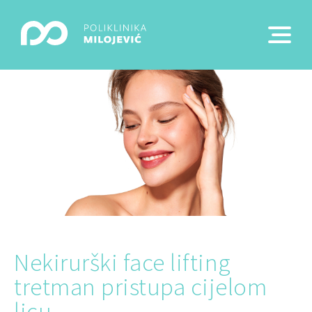
Nekirurški face lifting
tretman pristupa cijelom
licu