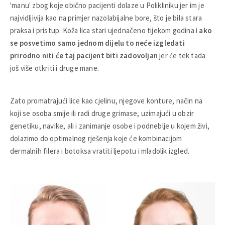
'manu' zbog koje obično pacijenti dolaze u Polikliniku jer im je
najvidljivija kao na primjer nazolabijalne bore, što je bila stara
praksa i pristup. Koža lica stari ujednačeno tijekom godina i
ako
se posvetimo samo jednom dijelu to neće izgledati
prirodno niti će taj pacijent biti zadovoljan
jer će tek tada
još više otkriti i druge mane.
Zato promatrajući lice kao cjelinu, njegove konture, način na
koji se osoba smije ili radi druge grimase, uzimajući u obzir
genetiku, navike, ali i zanimanje osobe i podneblje u kojem živi,
dolazimo do optimalnog rješenja koje će kombinacijom
dermalnih filera i botoksa vratiti ljepotu i mladolik izgled.