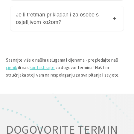
Ne postoji strogo starosno ograničenje za
Je li tretman prikladan i za osobe s
nekirurški face lifting, važno je stanje kože.
osjetljivom kožom?
Da, nekirurški face lifting dermalnim filerima
može biti prikladan i za osobe s osjetljivom
kožom, ali uz određene mjere opreza i
Saznajte više o našim uslugama i cijenama - pregledajte naš
individualnu procjenu stručnjaka.
cjenik
ili nas
kontaktirajte
za dogovor termina! Naš tim
stručnjaka stoji vam na raspolaganju za sva pitanja i savjete.
DOGOVORITE TERMIN