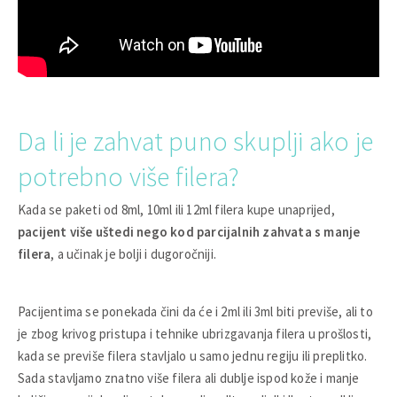
Da li je zahvat puno skuplji ako je
potrebno više filera?
Kada se paketi od 8ml, 10ml ili 12ml filera kupe unaprijed,
pacijent više uštedi nego kod parcijalnih zahvata s manje
filera
, a učinak je bolji i dugoročniji.
Pacijentima se ponekada čini da će i 2ml ili 3ml biti previše, ali to
je zbog krivog pristupa i tehnike ubrizgavanja filera u prošlosti,
kada se previše filera stavljalo u samo jednu regiju ili preplitko.
Sada stavljamo znatno više filera ali dublje ispod kože i manje