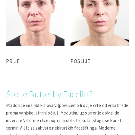
PRIJE
POSLIJE
Što je Butterfly Facelift?
Mlado lice ima oblik slova V (povučemo li dvije crte od vrha brade
prema vanjskoj strani očiju). Međutim, uz starenje dolazi do
inverzije V-forme i lice poprima oblik trokuta. Stoga se koristi
termin V-lift za zahvate nekirurških faceliftinga. Moderne