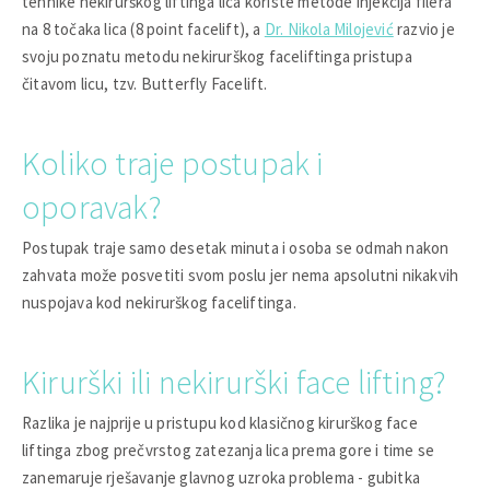
tehnike nekirurškog liftinga lica koriste metode injekcija filera
na 8 točaka lica (8 point facelift), a
Dr. Nikola Milojević
razvio je
svoju poznatu metodu nekirurškog faceliftinga pristupa
čitavom licu, tzv. Butterfly Facelift.
Koliko traje postupak i
oporavak?
Postupak traje samo desetak minuta i osoba se odmah nakon
zahvata može posvetiti svom poslu jer nema apsolutni nikakvih
nuspojava kod nekirurškog faceliftinga.
Kirurški ili nekirurški face lifting?
Razlika je najprije u pristupu kod klasičnog kirurškog face
liftinga zbog prečvrstog zatezanja lica prema gore i time se
zanemaruje rješavanje glavnog uzroka problema - gubitka