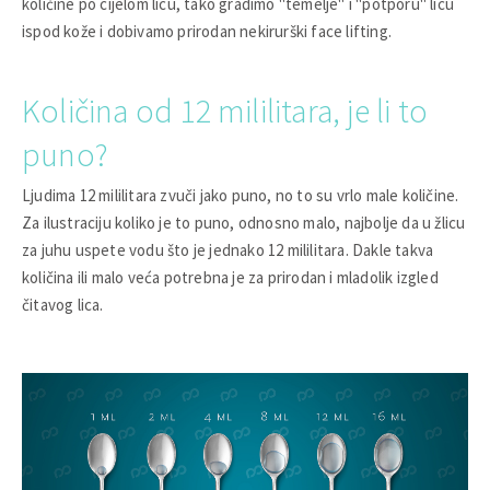
količine po cijelom licu, tako gradimo "temelje" i "potporu" licu
ispod kože i dobivamo prirodan nekirurški face lifting.
Količina od 12 mililitara, je li to
puno?
Ljudima 12 mililitara zvuči jako puno, no to su vrlo male količine.
Za ilustraciju koliko je to puno, odnosno malo, najbolje da u žlicu
za juhu uspete vodu što je jednako 12 mililitara. Dakle takva
količina ili malo veća potrebna je za prirodan i mladolik izgled
čitavog lica.