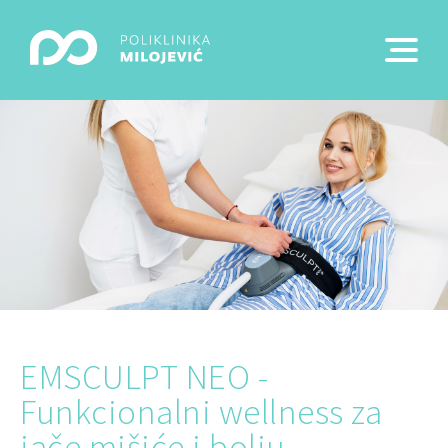
EMSCULPT NEO -
Funkcionalni wellness za
jače mišiće i bolju