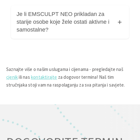
aktivnost i zdrav stil života.
Za dugoročne rezultate i očuvanje vitalnosti
Je li EMSCULPT NEO prikladan za
obično se preporučuje inicijalni ciklus od 4
starije osobe koje žele ostati aktivne i
tretmana u razmaku od 5-10 dana, također sve
samostalne?
ovisi o dobi, razini aktivnosti i životnim
navikama.
EMSCULPT NEO je prikladan za starije osobe
koje žele ostati aktivne i samostalne jer pomaže
u jačanju mišića i podršci funkcionalnoj snazi, no
Saznajte više o našim uslugama i cijenama - pregledajte naš
preporučuje se prethodni liječnički savjet.
cjenik
ili nas
kontaktirajte
za dogovor termina! Naš tim
stručnjaka stoji vam na raspolaganju za sva pitanja i savjete.