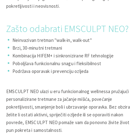
pokretljivosti i neovisnosti.
Zašto odabrati EMSCULPT NEO?
Neinvazivan tretman "walk-in, walk-out"
Brzi, 30-minutni tretmani
Kombinacija HIFEM+ i sinkronizirane RF tehnologije
Poboljšava funkcionalnu snagu i fleksibilnost
Podržava oporavak i prevenciju ozljeda
EMSCULPT NEO ulazi u eru funkcionalnog wellnessa pružajući
personalizirane tretmane za jačanje mišića, povećanje
pokretljivosti, smanjenje boli i ubrzavanje oporavka. Bez obzira
želite li ostati aktivni, spriječiti ozljede ili se oporaviti nakon
povrede, EMSCULPT NEO pomaže vam da ponovno živite život
pun pokreta i samostalnosti.