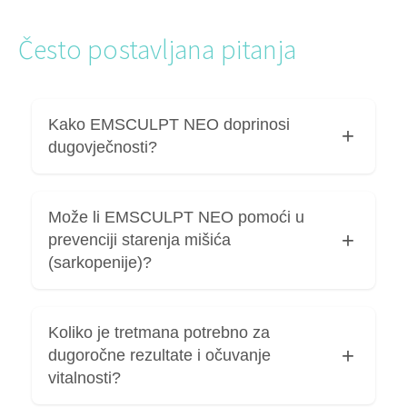
Često postavljana pitanja
Kako EMSCULPT NEO doprinosi
dugovječnosti?
EMSCULPT NEO može neizravno doprinijeti
Može li EMSCULPT NEO pomoći u
dugovječnosti jer pomaže u očuvanju mišićne
prevenciji starenja mišića
mase, podržava metabolizam i tjelesnu
(sarkopenije)?
funkcionalnost, što olakšava aktivan i zdrav stil
života kroz starenje.
EMSCULPT NEO može pomoći u prevenciji
Koliko je tretmana potrebno za
starenja mišića (sarkopenije) jer potiče snažne
dugoročne rezultate i očuvanje
mišićne kontrakcije koje doprinose očuvanju i
vitalnosti?
jačanju mišićne mase, ali se treba koristiti kao
dodatak, a ne zamjena za redovitu tjelesnu