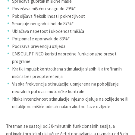
Sprečava gubitak mišićne mase
Povećava mišićnu snagu do 29%*
Poboljšava fleksibilnost i pokretljivost
Smanjuje neugodu i bol do 87%*
Ublažava napetost i ukočenost mišića
Potpomaže oporavak do 83%*
Podržava prevenciju ozljeda
EMSCULPT NEO koristi napredne funkcionalne preset
programe:
Kratki impulsi: kontrolirana stimulacija slabih ili atrofiranih
mišića bez preopterećenja
Visoka frekvencija stimulacije: usmjerena na poboljšanje
neuralnih putova i motoričke kontrole
Niska intenzivnost stimulacije: nježno djeluje na ozlijeđene ili
oslabljene mišiće odmah nakon akutne faze ozljede
Tretman se sastoji od 30-minutnih funkcionalnih sesija, a
optimalni protokol uključuje četiri ponavljanja u razmaku od 5 do