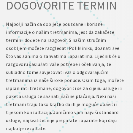
DOGOVORITE TERMIN
Najbolji način da dobijete pouzdane i korisne
informacije o našim tretmanima, jest da zakažete
termin i dođete na razgovor. S našim stručnim
osobljem možete razgledati Polikliniku, doznati sve
što vas zanima o zahvatima i aparatima. Liječnik će u
razgovoru saslušati vaše potrebe i očekivanja, te
sukladno tome savjetovati vas o odgovarajućim
tretmanima iz naše široke ponude. Osim toga, možete
isplanirati tretmane, dogovoriti se za cijenu usluge ili
paketa usluga te saznati načine plaćanja. Neki naši
tretmani traju tako kratko da ih je moguće obaviti i
tijekom konzultacija. Jamčimo vam najviši standard
usluge, najkvalitetnije preparate i aparate koji daju
najbolje rezultate.