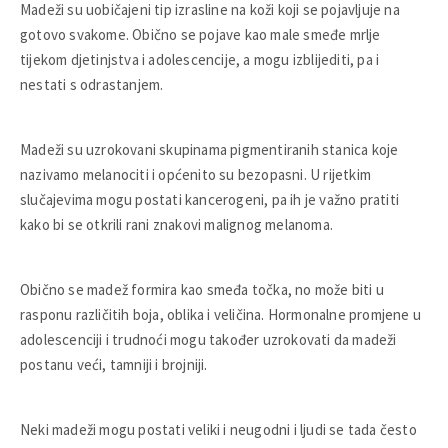
Madeži su uobičajeni tip izrasline na koži koji se pojavljuje na
gotovo svakome. Obično se pojave kao male smeđe mrlje
tijekom djetinjstva i adolescencije, a mogu izblijediti, pa i
nestati s odrastanjem.
Madeži su uzrokovani skupinama pigmentiranih stanica koje
nazivamo melanociti i općenito su bezopasni. U rijetkim
slučajevima mogu postati kancerogeni, pa ih je važno pratiti
kako bi se otkrili rani znakovi malignog melanoma.
Obično se madež formira kao smeđa točka, no može biti u
rasponu različitih boja, oblika i veličina. Hormonalne promjene u
adolescenciji i trudnoći mogu također uzrokovati da madeži
postanu veći, tamniji i brojniji.
Neki madeži mogu postati veliki i neugodni i ljudi se tada često