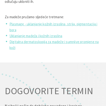
odlučuju ukloniti ih.
Za madeže pružamo sljedeće tretmane:
Plasmage - uklanjanje kožnih izraslina, strija, pigmentacija i
bora
Uklanjanje madeža i kožnih izraslina
Digitalna dermatoskopija za madeže i sumnjive promjene na
koži
DOGOVORITE TERMIN
Najbolji način da dobijete pouzdane i korisne