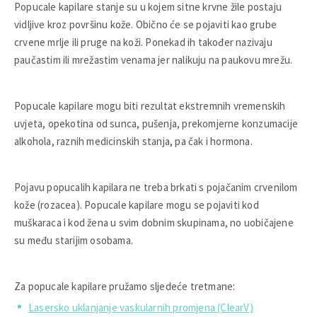
Popucale kapilare stanje su u kojem sitne krvne žile postaju
vidljive kroz površinu kože. Obično će se pojaviti kao grube
crvene mrlje ili pruge na koži. Ponekad ih također nazivaju
paučastim ili mrežastim venama jer nalikuju na paukovu mrežu.
Popucale kapilare mogu biti rezultat ekstremnih vremenskih
uvjeta, opekotina od sunca, pušenja, prekomjerne konzumacije
alkohola, raznih medicinskih stanja, pa čak i hormona.
Pojavu popucalih kapilara ne treba brkati s pojačanim crvenilom
kože (rozacea). Popucale kapilare mogu se pojaviti kod
muškaraca i kod žena u svim dobnim skupinama, no uobičajene
su među starijim osobama.
Za popucale kapilare pružamo sljedeće tretmane:
Lasersko uklanjanje vaskularnih promjena (ClearV)