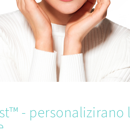
st™ - personalizirano 
e