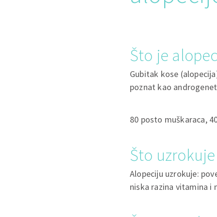
Što je alopec
Gubitak kose (alopecija)
poznat kao androgenetsk
80 posto muškaraca, 40
Što uzrokuje
Alopeciju uzrokuje: pov
niska razina vitamina i m