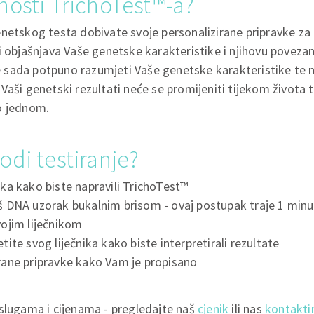
nosti TrichoTest™-a?
netskog testa dobivate svoje personalizirane pripravke za l
i objašnjava Vaše genetske karakteristike i njihovu povezan
 će sada potpuno razumjeti Vaše genetske karakteristike te n
Vaši genetski rezultati neće se promijeniti tijekom života
o jednom.
odi testiranje?
ika kako biste napravili TrichoTest™
aš DNA uzorak bukalnim brisom - ovaj postupak traje 1 min
vojim liječnikom
etite svog liječnika kako biste interpretirali rezultate
irane pripravke kako Vam je propisano
uslugama i cijenama - pregledajte naš
cjenik
ili nas
kontakti