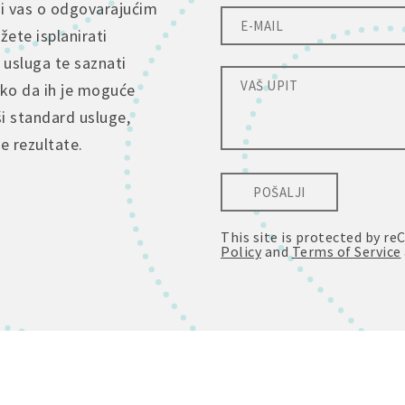
ti vas o odgovarajućim
ete isplanirati
 usluga te saznati
tko da ih je moguće
ši standard usluge,
je rezultate.
POŠALJI
This site is protected by 
Policy
and
Terms of Service