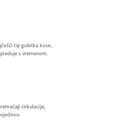
jčešći tip gubitka kose,
napreduje s vremenom.
emećaji cirkulacije,
pojedincu.