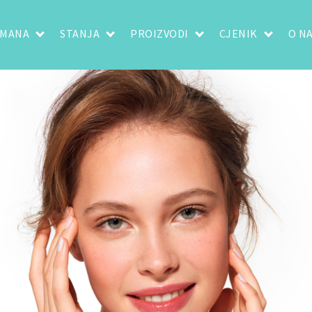
TMANA
STANJA
PROIZVODI
CJENIK
O N