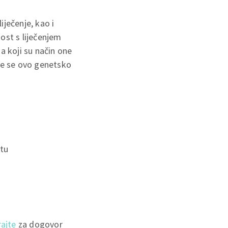
iječenje, kao i
ost s liječenjem
a koji su način one
 te se ovo genetsko
utu
rajte
za dogovor