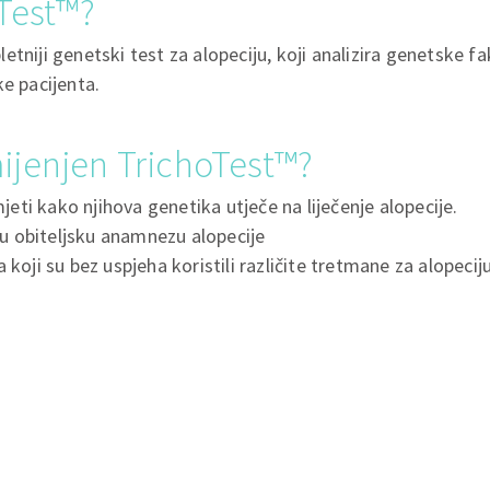
oTest™?
tniji genetski test za alopeciju, koji analizira genetske fa
ke pacijenta.
ijenjen TrichoTest™?
jeti kako njihova genetika utječe na liječenje alopecije.
ju obiteljsku anamnezu alopecije
oji su bez uspjeha koristili različite tretmane za alopeciju