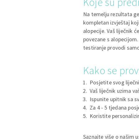
Koje su pred
Na temelju rezultata ge
kompletan izvještaj koj
alopecije. Vaš liječnik
povezane s alopecijom. 
testiranje provodi sam
Kako se prov
Posjetite svog liječn
Vaš liječnik uzima v
Ispunite upitnik sa s
Za 4 - 5 tjedana posj
Koristite personaliz
Saznajte više o našim 