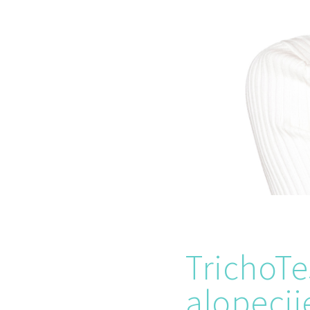
TrichoTe
alopecij