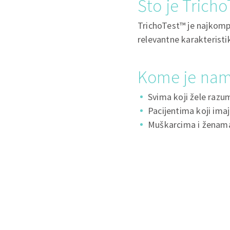
Što je Trich
TrichoTest™ je najkomple
relevantne karakteristi
Kome je nam
Svima koji žele razum
Pacijentima koji ima
Muškarcima i ženama k