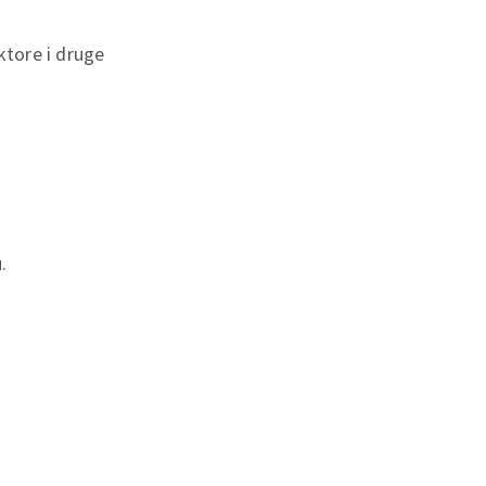
ktore i druge
.