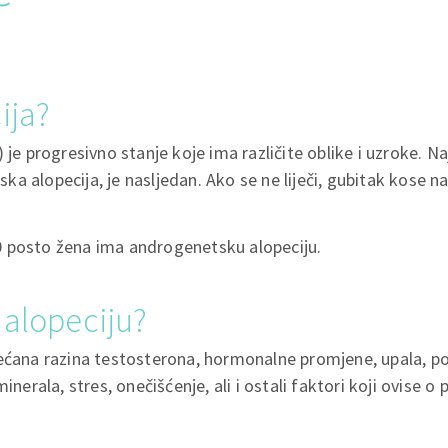
ija?
 je progresivno stanje koje ima različite oblike i uzroke. Na
a alopecija, je nasljedan. Ako se ne liječi, gubitak kose 
 posto žena ima androgenetsku alopeciju.
 alopeciju?
ećana razina testosterona, hormonalne promjene, upala, por
inerala, stres, onečišćenje, ali i ostali faktori koji ovise o 