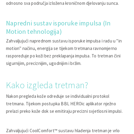
odnosno sva područja izložena kroničnom djelovanju sunca.
Napredni sustav isporuke impulsa (In
Motion tehnologija)
Zahvaljujući naprednom sustavu isporuke impulsa i radu u "in
motion" načinu, energija se tijekom tretmana ravnomjerno
raspoređuje po koži bez preklapanja impulsa. To tretman čini
sigurnijim, preciznijim, ugodnijim i bržim.
Kako izgleda tretman?
Nakon pregleda kože određuje se individualni protokol
tretmana. Tijekom postupka BBL HEROic aplikator nježno
prelazi preko kože dok se emitiraju precizni svjetlosni impulsi.
Zahvaljujući CoolComfort™ sustavu hlađenja tretman je vrlo