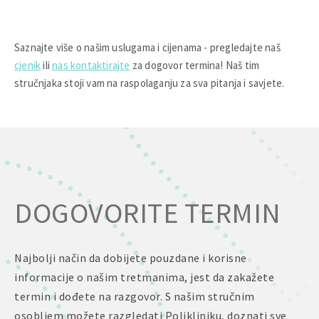
Da. Stimulacijom kolagena i elastina tretman
doprinosi poboljšanju čvrstoće i elastičnosti
kože te pomaže u smanjenju blagih znakova
Saznajte više o našim uslugama i cijenama - pregledajte naš
opuštenosti.
cjenik
ili
nas kontaktirajte
za dogovor termina! Naš tim
stručnjaka stoji vam na raspolaganju za sva pitanja i savjete.
DOGOVORITE TERMIN
Najbolji način da dobijete pouzdane i korisne
informacije o našim tretmanima, jest da zakažete
termin i dođete na razgovor. S našim stručnim
osobljem možete razgledati Polikliniku, doznati sve