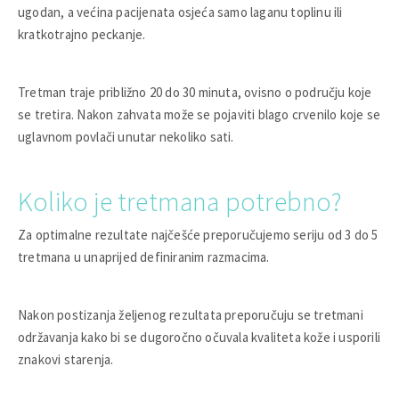
ugodan, a većina pacijenata osjeća samo laganu toplinu ili
kratkotrajno peckanje.
Tretman traje približno 20 do 30 minuta, ovisno o području koje
se tretira. Nakon zahvata može se pojaviti blago crvenilo koje se
uglavnom povlači unutar nekoliko sati.
Koliko je tretmana potrebno?
Za optimalne rezultate najčešće preporučujemo seriju od 3 do 5
tretmana u unaprijed definiranim razmacima.
Nakon postizanja željenog rezultata preporučuju se tretmani
održavanja kako bi se dugoročno očuvala kvaliteta kože i usporili
znakovi starenja.