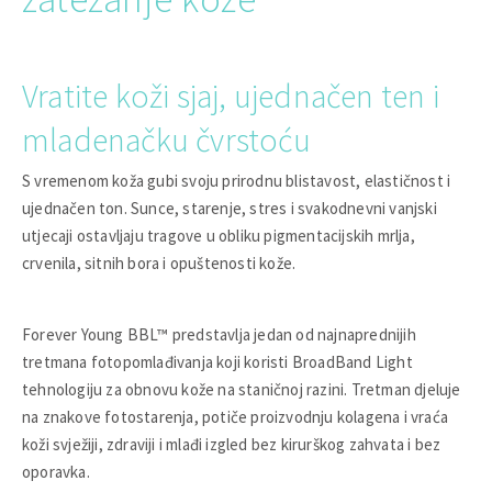
Vratite koži sjaj, ujednačen ten i
mladenačku čvrstoću
S vremenom koža gubi svoju prirodnu blistavost, elastičnost i
ujednačen ton. Sunce, starenje, stres i svakodnevni vanjski
utjecaji ostavljaju tragove u obliku pigmentacijskih mrlja,
crvenila, sitnih bora i opuštenosti kože.
Forever Young BBL™ predstavlja jedan od najnaprednijih
tretmana fotopomlađivanja koji koristi BroadBand Light
tehnologiju za obnovu kože na staničnoj razini. Tretman djeluje
na znakove fotostarenja, potiče proizvodnju kolagena i vraća
koži svježiji, zdraviji i mlađi izgled bez kirurškog zahvata i bez
oporavka.