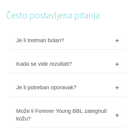
Često postavljena pitanja
Je li tretman bolan?
Ne. Zahvaljujući naprednom sustavu hlađenja
Kada se vide rezultati?
većina pacijenata tretman opisuje kao vrlo
ugodan.
Pigmentacije i crvenilo često se počinju povlačiti
Je li potreban oporavak?
unutar nekoliko dana, dok se poboljšanje tonusa
i čvrstoće kože razvija postupno tijekom
narednih tjedana.
U većini slučajeva nije potreban oporavak te se
Može li Forever Young BBL zategnuti
odmah možete vratiti svakodnevnim
kožu?
aktivnostima.