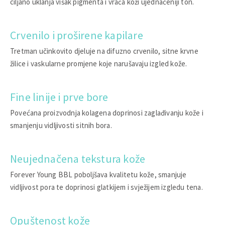
ciljano uklanja višak pigmenta i vraća koži ujednačeniji ton.
Crvenilo i proširene kapilare
Tretman učinkovito djeluje na difuzno crvenilo, sitne krvne
žilice i vaskularne promjene koje narušavaju izgled kože.
Fine linije i prve bore
Povećana proizvodnja kolagena doprinosi zaglađivanju kože i
smanjenju vidljivosti sitnih bora.
Neujednačena tekstura kože
Forever Young BBL poboljšava kvalitetu kože, smanjuje
vidljivost pora te doprinosi glatkijem i svježijem izgledu tena.
Opuštenost kože