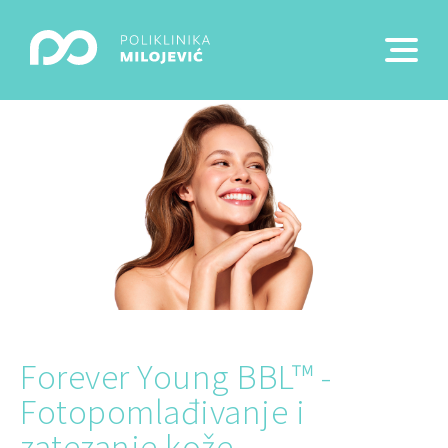
Forever Young BBL™ -
Fotopomlađivanje i
zatezanje kože