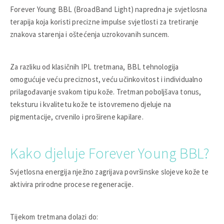
Forever Young BBL (BroadBand Light) napredna je svjetlosna
terapija koja koristi precizne impulse svjetlosti za tretiranje
znakova starenja i oštećenja uzrokovanih suncem.
Za razliku od klasičnih IPL tretmana, BBL tehnologija
omogućuje veću preciznost, veću učinkovitost i individualno
prilagođavanje svakom tipu kože. Tretman poboljšava tonus,
teksturu i kvalitetu kože te istovremeno djeluje na
pigmentacije, crvenilo i proširene kapilare.
Kako djeluje Forever Young BBL?
Svjetlosna energija nježno zagrijava površinske slojeve kože te
aktivira prirodne procese regeneracije.
Tijekom tretmana dolazi do: