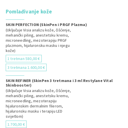
Pomlađivanje kože
SKIN PERFECTION (SkinPen i PRGF Plazma)
(Uključuje Visia analizu kože, čišćenje,
mehanički piling, anestetsku kremu,
microneedling, mezoterapiju PRGF
plazmom, hijaluronsku masku i njegu
kože)
1 tretman 580,00 €
3 tretmana 1.600,00 €
SKIN REFINER (SkinPen 3 tretmana i 3 ml Restylane Vital
Skinbooster)
(Uključuje Visia analizu kože, čišćenje,
mehanički piling, anestetsku kremu,
microneedling, mezoterapiju
hijaluronskim dermalnim filerom,
hijaluronsku masku i terapiju LED
svijetlom)
1.700,00 €