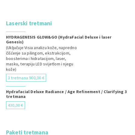
Laserski tretmani
HYDRAGENESIS GLOW&GO (HydraFacial Deluxe i laser
Genesis)
(Uključuje Visia analizu kože, napredno
čišćenje sa pilingom, ekstrakcijom,
boosterima i hidratacijom, laser,
masku, terapiju LED svijetlom i njegu
kože)
3 tretmana 900,00 €
Hydrafacial Deluxe Radiance / Age Refinement / Clarifying 3
tretmana
430,00 €
Paketi tretmana