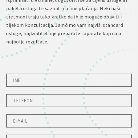
isplanirati tretmane, dogovoriti se za cijenu usluge ili
paketa usluga te saznati načine plaćanja. Neki naši
tretmani traju tako kratko da ih je moguće obaviti i
tijekom konzultacija. Jamčimo vam najviši standard
usluge, najkvalitetnije preparate i aparate koji daju
najbolje rezultate.