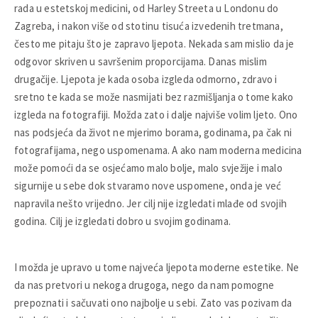
rada u estetskoj medicini, od Harley Streeta u Londonu do
Zagreba, i nakon više od stotinu tisuća izvedenih tretmana,
često me pitaju što je zapravo ljepota. Nekada sam mislio da je
odgovor skriven u savršenim proporcijama. Danas mislim
drugačije. Ljepota je kada osoba izgleda odmorno, zdravo i
sretno te kada se može nasmijati bez razmišljanja o tome kako
izgleda na fotografiji. Možda zato i dalje najviše volim ljeto. Ono
nas podsjeća da život ne mjerimo borama, godinama, pa čak ni
fotografijama, nego uspomenama. A ako nam moderna medicina
može pomoći da se osjećamo malo bolje, malo svježije i malo
sigurnije u sebe dok stvaramo nove uspomene, onda je već
napravila nešto vrijedno. Jer cilj nije izgledati mlađe od svojih
godina. Cilj je izgledati dobro u svojim godinama.
I možda je upravo u tome najveća ljepota moderne estetike. Ne
da nas pretvori u nekoga drugoga, nego da nam pomogne
prepoznati i sačuvati ono najbolje u sebi. Zato vas pozivam da