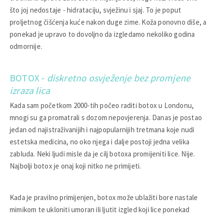
što joj nedostaje - hidrataciju, svježinu i sjaj. To je poput
proljetnog čišćenja kuće nakon duge zime. Koža ponovno diše, a
ponekad je upravo to dovoljno da izgledamo nekoliko godina
odmornije.
BOTOX -
diskretno osvježenje bez promjene
izraza lica
Kada sam početkom 2000-tih počeo raditi botox u Londonu,
mnogi su ga promatrali s dozom nepovjerenja. Danas je postao
jedan od najistraživanijih i najpopularnijih tretmana koje nudi
estetska medicina, no oko njega i dalje postoji jedna velika
zabluda. Neki ljudi misle da je cilj botoxa promijeniti lice. Nije.
Najbolji botox je onaj koji nitko ne primijeti.
Kada je pravilno primijenjen, botox može ublažiti bore nastale
mimikom te ukloniti umoran ili ljutit izgled koji lice ponekad