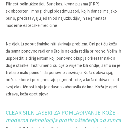
Plinest polinukleotidi, Sunekos, krvna plazma (PRP),
skinboosteri i mnogi drugi biostimulatori, kojih danas ima jako
puno, predstavljaju jedan od najuzbudljivijih segmenata
moderne estetske medicine
Ne djeluju poput šminke niti skrivaju problem. Oni potiču kožu
da sama ponovno radi ono što je nekada radila prirodno. Volim ih
usporediti s dirigentom koji ponovno okuplja orkestar nakon
duge stanke. Instrumenti su cijelo vrijeme bili ondje, samo im je
trebalo malo pomoći da ponovno zasviraju. Koža dobiva sjaj,
brišu se bore i pore, nestaju pigmentacije, a koža dobiva nazad
svoj elastičnost koju je odavno zaboravila da ima. Koža je opet
zdrava, koža opet pjeva.
CLEAR SILK LASERI ZA POMLAĐIVANJE KOŽE -
moderna tehnologija protiv oštećenja od sunca