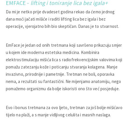
EMFACE -
lifting i toniranje lica bez igala+
Da mi je netko prije dvadeset godina rekao da ćemo jednog
dana moći jačati mišiće i raditi lifting lica bez igala i bez
operacije, vjerojatno bih bio skeptičan. Danas je to stvarnost.
EmFace je jedan od onih tretmana koji savršeno prikazuju smjer
u kojem ide moderna estetska medicina. Kombinira
elektrostimulaciju mišića lica s radiofrekvencijskim valovima koji
pomažu zatezanju kože i poticanju stvaranja kolagena. Manje
invazivno, prirodnije i pametnije. Tretman ne boli, oporavka
nema, a rezultati su fantastični. Ne mijenjamo anatomiju, nego
pomažemo organizmu da bolje iskoristi ono što već posjeduje.
Evo i bonus tretmana za ovo ljeto, tretman za još bolje mišićavo
tijelo na plaži, a s manje vidljivog celulita i masnih naslaga.