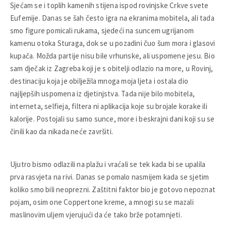
Sjećam se i toplih kamenih stijena ispod rovinjske Crkve svete
Eufemije. Danas se šah često igra na ekranima mobitela, ali tada
smo figure pomicali rukama, sjedeći na suncem ugrijanom
kamenu otoka Sturaga, dok se u pozadini čuo šum mora i glasovi
kupača. Možda partije nisu bile vrhunske, ali uspomene jesu. Bio
sam dječak iz Zagreba koji je s obitelji odlazio na more, u Rovinj,
destinaciju koja je obilježila mnoga moja ljeta i ostala dio
najljepših uspomena iz djetinjstva. Tada nije bilo mobitela,
interneta, selfieja, filtera ni aplikacija koje su brojale korake ili
kalorije. Postojali su samo sunce, more i beskrajni dani koji su se
činili kao da nikada neće završiti.
Ujutro bismo odlazili na plažu i vraćali se tek kada bi se upalila
prva rasvjeta na rivi. Danas se pomalo nasmijem kada se sjetim
koliko smo bili neoprezni. Zaštitni faktor bio je gotovo nepoznat
pojam, osim one Coppertone kreme, a mnogi su se mazali
maslinovim uljem vjerujući da će tako brže potamnjeti.