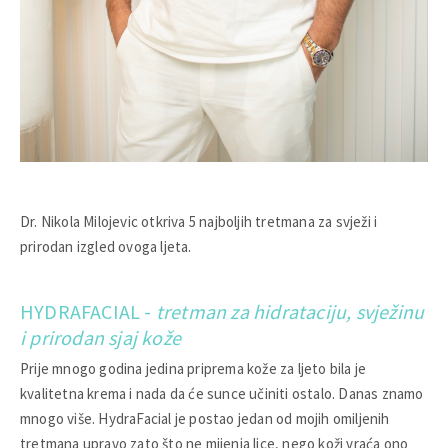
Dr. Nikola Milojevic otkriva 5 najboljih tretmana za svježi i
prirodan izgled ovoga ljeta.
HYDRAFACIAL -
tretman za hidrataciju, svježinu
i prirodan sjaj kože
Prije mnogo godina jedina priprema kože za ljeto bila je
kvalitetna krema i nada da će sunce učiniti ostalo. Danas znamo
mnogo više. HydraFacial je postao jedan od mojih omiljenih
tretmana upravo zato što ne mijenja lice, nego koži vraća ono