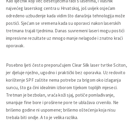
Kao liječnik koji već desetljećima radi s laserima, i vlasnik
najvećeg laserskog centra u Hrvatskoj, još uvijek osjećam
određeno uzbuđenje kada vidim što današnja tehnologija može
postići. Sjećam se vremena kada su oporavci nakon laserskih
tretmana trajali tjednima. Danas suvremeni laseri mogu postići
impresivne rezultate uz mnogo manje nelagode i znatno kraći
oporavak.
Posebno ljeti često preporučujem Clear Silk laser tvrtke Sciton,
jer djeluje nježno, ugodno i praktički bez oporavka. Uz redovito
korištenje SPF zaštite nema potrebe za brigom oko izlaganja
suncu, što ga čini idealnim izborom tijekom toplijih mjeseci.
Tretman je bezbolan, vraća koži sjaj, potiče pomlađivanje,
smanjuje fine bore i proširene pore te ublažava crvenilo. Ne
brišemo godine ni uspomene; brišemo oštećenja koja nisu
trebala biti ondje. A to je velika razlika.