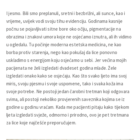
I jesmo. Bili smo preplanuli, sretni i bezbrižni, ali sunce, kao i
vrijeme, uvijek vodi svoju tihu evidenciju. Godinama kasnije
počnu se pojavljivati sitne bore oko očiju, pigmentacije na
obrazima i znakovi umora koje ne osjećamo iznutra, ali ih vidimo
u ogledalu. Tu počinje moderna estetska medicina, ne kao
borba protiv starenja, nego kao pokušaj da lice ponovno
uskladimo s energijom koju osjećamo u sebi. Jer većina mojih
pacijenata ne želi izgledati dvadeset godina mlađe. Žele
izgledati onako kako se osjećaju. Kao što svako ljeto ima svoj
miris, svoju pjesmu i svoje uspomene, tako i svaka koža ima
svoje potrebe. Ne postoji jedan čarobni tretman koji odgovara
svima, ali postoji nekoliko provjerenih saveznika kojima se iz
godine u godinu vraćam. Kada me pacijenti pitaju kako tijekom
ljeta izgledati svježe, odmorno i prirodno, ovo je pet tretmana
za lice koje najčešće preporučujem.