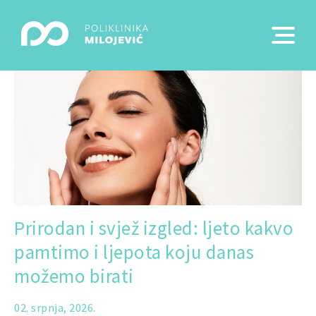
Prirodan i svjež izgled: ljeto kakvo
pamtimo i ljepota koju danas
možemo birati
02. srpnja, 2026.