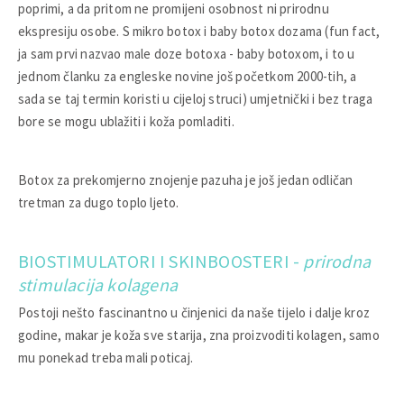
poprimi, a da pritom ne promijeni osobnost ni prirodnu
ekspresiju osobe. S mikro botox i baby botox dozama (fun fact,
ja sam prvi nazvao male doze botoxa - baby botoxom, i to u
jednom članku za engleske novine još početkom 2000-tih, a
sada se taj termin koristi u cijeloj struci) umjetnički i bez traga
bore se mogu ublažiti i koža pomladiti.
Botox za prekomjerno znojenje pazuha je još jedan odličan
tretman za dugo toplo ljeto.
BIOSTIMULATORI I SKINBOOSTERI -
prirodna
stimulacija kolagena
Postoji nešto fascinantno u činjenici da naše tijelo i dalje kroz
godine, makar je koža sve starija, zna proizvoditi kolagen, samo
mu ponekad treba mali poticaj.