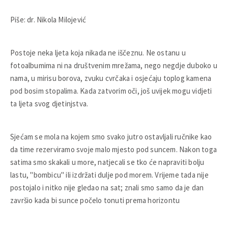
Piše: dr. Nikola Milojević
Postoje neka ljeta koja nikada ne iščeznu. Ne ostanu u
fotoalbumima ni na društvenim mrežama, nego negdje duboko u
nama, u mirisu borova, zvuku cvrčaka i osjećaju toplog kamena
pod bosim stopalima. Kada zatvorim oči, još uvijek mogu vidjeti
ta ljeta svog djetinjstva.
Sjećam se mola na kojem smo svako jutro ostavljali ručnike kao
da time rezerviramo svoje malo mjesto pod suncem. Nakon toga
satima smo skakali u more, natjecali se tko će napraviti bolju
lastu, "bombicu" ili izdržati dulje pod morem. Vrijeme tada nije
postojalo i nitko nije gledao na sat; znali smo samo da je dan
završio kada bi sunce počelo tonuti prema horizontu