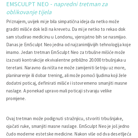
EMSCULPT NEO -
napredni tretman za
oblikovanje tijela
Priznajem, uvijek mi je bila simpatična ideja da netko može
graditi mišiće dok leži na krevetu. Da mi je netko to rekao dok
sam studirao medicinu u Londonu, vjerojatno bih se nasmijao.
Danas je EmSculpt Neo jedna od najzanimljivijih tehnologija koje
imamo. Jedan tretman EmSculpt Neo za trbušne mišiće može
izazvati kontrakcije ekvivalentne približno 20.000 trbušnjaka u
teretani. Naravno da ništa ne može zamijeniti šetnju uz more,
planinarenje ili dobar trening, ali može pomoći ljudima koji žele
dodatni poticaj, definirati mišiće i istovremeno smanjiti masne
naslage. A ponekad upravo mali poticaji stvaraju velike
promjene.
Ovaj tretman može podignuti stražnjicu, stvoriti trbušnjake,
ojačati ruke, smanjiti masne naslage. EmSculpt Neo je još jedno
čudo moderne estetske medicine. Nakon više od dva desetljeća