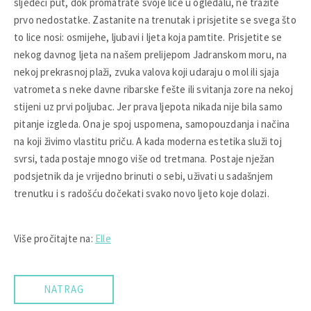
sljedeći put, dok promatrate svoje lice u ogledalu, ne tražite
prvo nedostatke. Zastanite na trenutak i prisjetite se svega što
to lice nosi: osmijehe, ljubavi i ljeta koja pamtite. Prisjetite se
nekog davnog ljeta na našem prelijepom Jadranskom moru, na
nekoj prekrasnoj plaži, zvuka valova koji udaraju o mol ili sjaja
vatrometa s neke davne ribarske fešte ili svitanja zore na nekoj
stijeni uz prvi poljubac. Jer prava ljepota nikada nije bila samo
pitanje izgleda. Ona je spoj uspomena, samopouzdanja i načina
na koji živimo vlastitu priču. A kada moderna estetika služi toj
svrsi, tada postaje mnogo više od tretmana. Postaje nježan
podsjetnik da je vrijedno brinuti o sebi, uživati u sadašnjem
trenutku i s radošću dočekati svako novo ljeto koje dolazi.
Više pročitajte na:
Elle
NATRAG